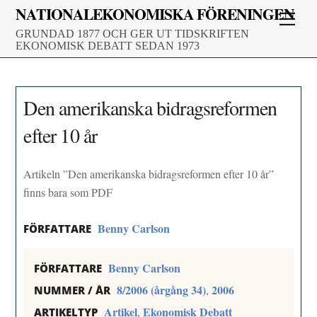
Skip
NATIONALEKONOMISKA FÖRENINGEN
Men
to
GRUNDAD 1877 OCH GER UT TIDSKRIFTEN
content
EKONOMISK DEBATT SEDAN 1973
Den amerikanska bidragsreformen
efter 10 år
Artikeln ”Den amerikanska bidragsreformen efter 10 år”
finns bara som PDF
Benny Carlson
FÖRFATTARE
Benny Carlson
FÖRFATTARE
8/2006 (årgång 34)
2006
,
NUMMER / ÅR
Artikel
Ekonomisk Debatt
,
ARTIKELTYP