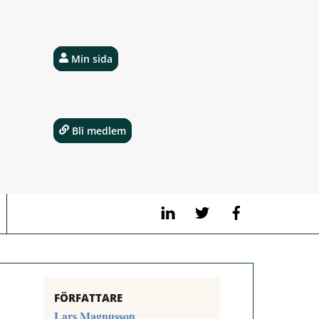
Min sida
Bli medlem
LinkedIn
Twitter
Facebook
FÖRFATTARE
Lars Magnusson