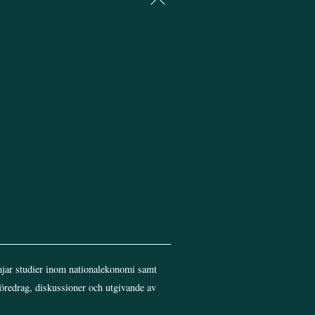
To
Top
jar studier inom nationalekonomi samt
föredrag, diskussioner och utgivande av