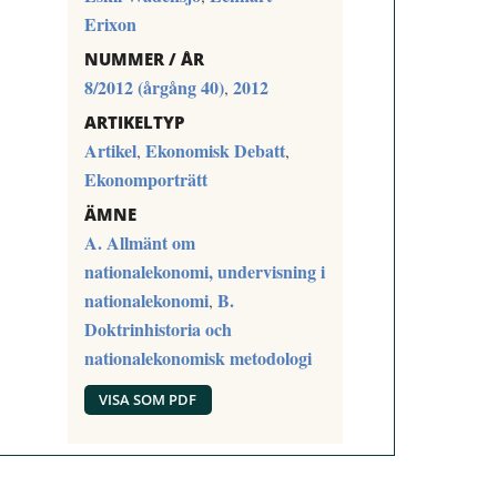
Erixon
NUMMER / ÅR
8/2012 (årgång 40)
2012
,
ARTIKELTYP
Artikel
Ekonomisk Debatt
,
,
Ekonomporträtt
ÄMNE
A. Allmänt om
nationalekonomi, undervisning i
nationalekonomi
B.
,
Doktrinhistoria och
nationalekonomisk metodologi
VISA SOM PDF