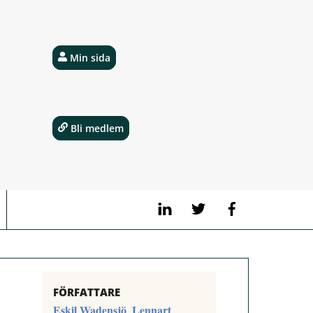
Min sida
Bli medlem
LinkedIn
Twitter
Facebook
FÖRFATTARE
Eskil Wadensjö
Lennart
,