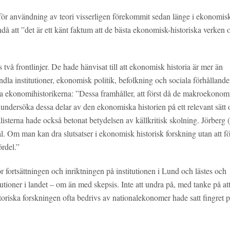
g för användning av teori visserligen förekommit sedan länge i ekonomis
å att ”det är ett känt faktum att de bästa ekonomisk-historiska verken o
 två frontlinjer. De hade hänvisat till att ekonomisk historia är mer än
a institutioner, ekonomisk politik, befolkning och sociala förhållande
a ekonomihistorikerna: ”Dessa framhåller, att först då de makroekonom
t undersöka dessa delar av den ekonomiska historien på ett relevant sätt
listerna hade också betonat betydelsen av källkritisk skolning. Jörberg (
ål. Om man kan dra slutsatser i ekonomisk historisk forskning utan att fö
ördel.”
 fortsättningen och inriktningen på institutionen i Lund och lästes och
utioner i landet – om än med skepsis. Inte att undra på, med tanke på at
toriska forskningen ofta bedrivs av nationalekonomer hade satt fingret 