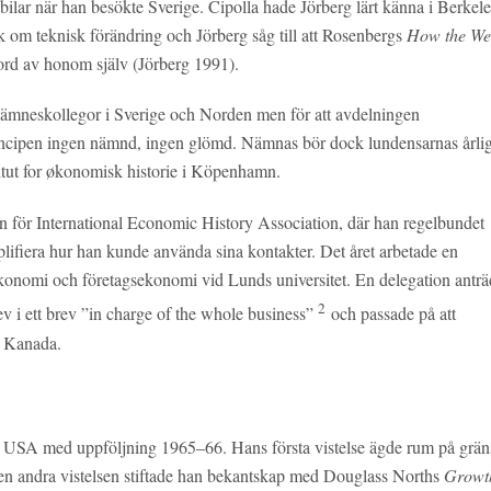
lar när han besökte Sverige. Cipolla hade Jörberg lärt känna i Berkel
om teknisk förändring och Jörberg såg till att Rosenbergs
How the We
ord av honom själv (Jörberg 1991).
a ämneskollegor i Sverige och Norden men för att avdelningen
 principen ingen nämnd, ingen glömd. Nämnas bör dock lundensarnas årli
titut for økonomisk historie i Köpenhamn.
ttén för International Economic History Association, där han regelbundet
lifiera hur han kunde använda sina kontakter. Det året arbetade en
ekonomi och företagsekonomi vid Lunds universitet. En delegation antr
2
rev i ett brev ”in charge of the whole business”
och passade på att
h Kanada.
58 i USA med uppföljning 1965–66. Hans första vistelse ägde rum på grä
den andra vistelsen stiftade han bekantskap med Douglass Norths
Growt