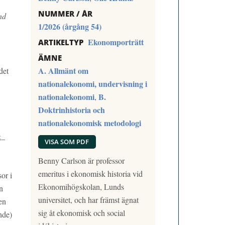
NUMMER / ÅR
nd
1/2026 (årgång 54)
Ekonomporträtt
ARTIKELTYP
ÄMNE
A. Allmänt om
det
nationalekonomi, undervisning i
nationalekonomi
B.
,
Doktrinhistoria och
nationalekonomisk metodologi
5–
VISA SOM PDF
Benny Carlson är professor
emeritus i ekonomisk historia vid
or i
Ekonomihögskolan, Lunds
n
universitet, och har främst ägnat
en
sig åt ekonomisk och social
nde)