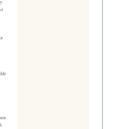
ey
st
ga
ädde
nsen
h