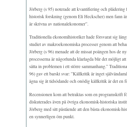
Jörberg (s 95) noterade att kvantifiering och pläderin
historisk forskning (genom Eli Heckscher) men fann änd
är skrivna av nationalekonomer”.
Traditionella ekonomihistoriker hade försvarat sig längs
studiet av makroekonomiska processer genom att behandl
Jörberg (s 96) menade att de missat poängen hos de ny
processerna är någorlunda klarlagda blir det möjligt at
sätta in problemen i ett större sammanhang.” Traditiona
96) gav ett barskt svar: ”Källkritik är inget självändam
ägna sig åt tidsödande och onödig källkritik är det en f
Recensionen kom att betraktas som en programskrift för
diskuterades även på övriga ekonomisk-historiska instit
Jörberg med sitt påstående att den bästa ekonomisk-his
en synnerligen öm punkt.