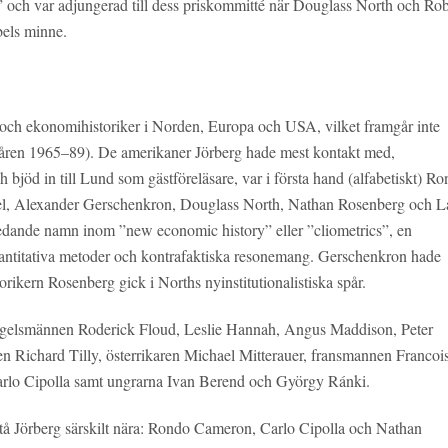
” och var adjungerad till dess priskommitté när Douglass North och Rob
bels minne.
 och ekonomihistoriker i Norden, Europa och USA, vilket framgår inte
r åren 1965–89). De amerikaner Jörberg hade mest kontakt med,
bjöd in till Lund som gästföreläsare, var i första hand (alfabetiskt) R
l, Alexander Gerschenkron, Douglass North, Nathan Rosenberg och L
dande namn inom ”new economic history” eller ”cliometrics”, en
vantitativa metoder och kontrafaktiska resonemang. Gerschenkron hade
torikern Rosenberg gick i Norths nyinstitutionalistiska spår.
 engelsmännen Roderick Floud, Leslie Hannah, Angus Maddison, Peter
n Richard Tilly, österrikaren Michael Mitterauer, fransmannen Francoi
arlo Cipolla samt ungrarna Ivan Berend och György Ránki.
t stå Jörberg särskilt nära: Rondo Cameron, Carlo Cipolla och Nathan