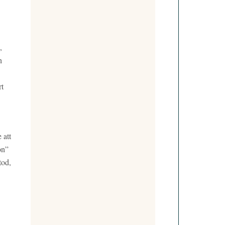
,
h
rt
 att
on”
tod,