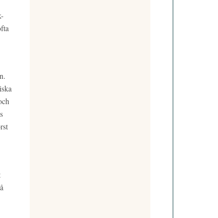
k-
fta
n.
iska
 och
s
rst
t
på