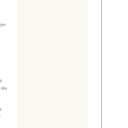
ngav
t
 lös
e
r