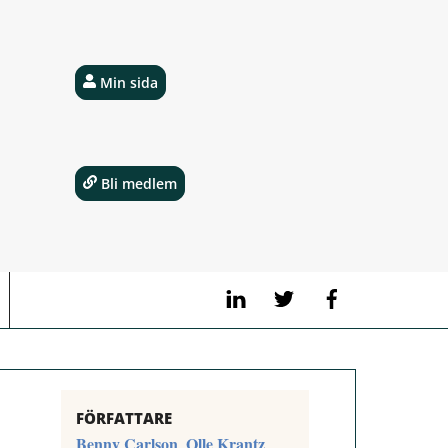
Min sida
Bli medlem
LinkedIn
Twitter
Facebook
FÖRFATTARE
Benny Carlson
Olle Krantz
,