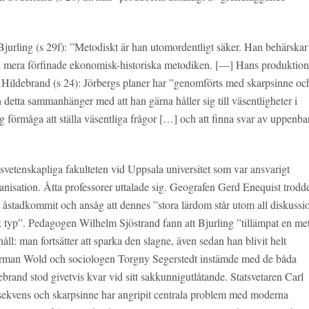
Bjurling (s 29f): ”Metodiskt är han utomordentligt säker. Han behärskar
en mera förfinade ekonomisk-historiska metodiken. [—] Hans produktion
t.” Hildebrand (s 24): Jörbergs planer har ”genomförts med skarpsinne oc
detta sammanhänger med att han gärna håller sig till väsentligheter i
g förmåga att ställa väsentliga frågor […] och att finna svar av uppenba
vetenskapliga fakulteten vid Uppsala universitet som var ansvarigt
nisation. Åtta professorer uttalade sig. Geografen Gerd Enequist trodde
 åstadkommit och ansåg att dennes ”stora lärdom står utom all diskussi
sk typ”. Pedagogen Wilhelm Sjöstrand fann att Bjurling ”tillämpat en me
åll: man fortsätter att sparka den slagne, även sedan han blivit helt
n Herman Wold och sociologen Torgny Segerstedt instämde med de båda
brand stod givetvis kvar vid sitt sakkunnigutlåtande. Statsvetaren Carl
sekvens och skarpsinne har angripit centrala problem med moderna