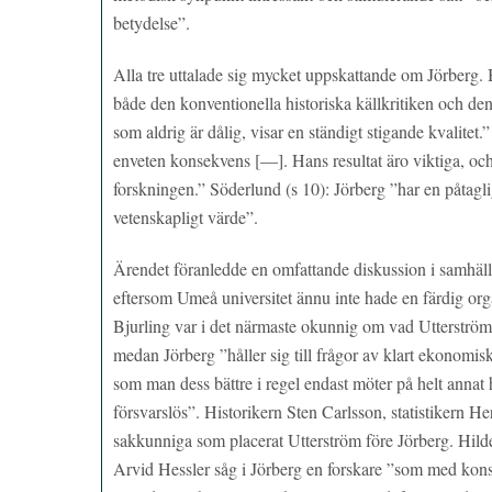
betydelse”.
Alla tre uttalade sig mycket uppskattande om Jörberg. 
både den konventionella historiska källkritiken och d
som aldrig är dålig, visar en ständigt stigande kvalite
enveten konsekvens [—]. Hans resultat äro viktiga, och 
forskningen.” Söderlund (s 10): Jörberg ”har en påtagli
vetenskapligt värde”.
Ärendet föranledde en omfattande diskussion i samhälls
eftersom Umeå universitet ännu inte hade en färdig orga
Bjurling var i det närmaste okunnig om vad Utterström
medan Jörberg ”håller sig till frågor av klart ekonomi
som man dess bättre i regel endast möter på helt annat h
försvarslös”. Historikern Sten Carlsson, statistiker
sakkunniga som placerat Utterström före Jörberg. Hilde
Arvid Hessler såg i Jörberg en forskare ”som med kon