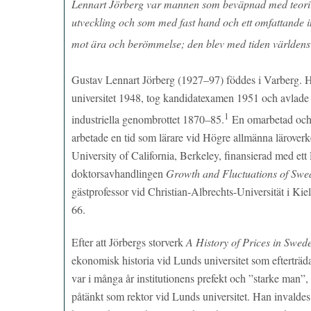
Lennart Jörberg var mannen som beväpnad med teori och
utveckling och som med fast hand och ett omfattande in
mot ära och berömmelse; den blev med tiden världens s
Gustav Lennart Jörberg (1927–97) föddes i Varberg. H
universitet 1948, tog kandidatexamen 1951 och avlade
1
industriella genombrottet 1870–85.
En omarbetad och 
arbetade en tid som lärare vid Högre allmänna lärover
University of California, Berkeley, finansierad med ett
doktorsavhandlingen
Growth and Fluctuations of Swe
gästprofessor vid Christian-Albrechts-Universität i Kie
66.
Efter att Jörbergs storverk
A History of Prices in Swe
ekonomisk historia vid Lunds universitet som efterträd
var i många år institutionens prefekt och ”starke man”
påtänkt som rektor vid Lunds universitet. Han inval