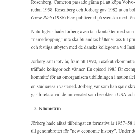
Rosenberg. Cameron passade gärna på att köpa Volvo-bi
redan 1958. Rosenberg och Jörberg gav 1982 ut en bok 
Grew Rich
(1986) blev publicerad på svenska med för
Naturligtvis hade Jörberg även täta kontakter med sin
”namedropping” inte ska bli ändlös håller vi oss till
och festliga utbyten med de danska kollegorna vid Ins
Jörberg satt i tolv år, fram till 1990, i exekutivkommi
träffade kollegor och vänner. En episod 1983 får exemp
kommitté för att omorganisera utbildningen i national
en studieresa i västerled. Jörberg var som han själv sk
gästföreläsa vid de universitet som besöktes i USA oc
Kliometrin
Jörberg hade alltså tillbringat ett formativt år 1957–
till genombrottet för ”new economic history”. Under 