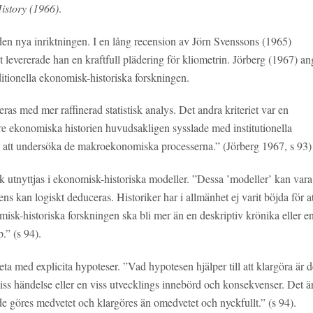
History
(1966)
.
en nya inriktningen. I en lång recension av Jörn Svenssons (1965)
 levererade han en kraftfull plädering för kliometrin. Jörberg (1967) a
ditionella ekonomisk-historiska forskningen.
ras med mer raffinerad statistisk analys. Det andra kriteriet var en
e ekonomiska historien huvudsakligen sysslade med institutionella
ed att undersöka de makroekonomiska processerna.” (Jörberg 1967, s 93)
nik utnyttjas i ekonomisk-historiska modeller. ”Dessa ’modeller’ kan vara
s kan logiskt deduceras. Historiker har i allmänhet ej varit böjda för at
k-historiska forskningen ska bli mer än en deskriptiv krönika eller en
.” (s 94).
beta med explicita hypoteser. ”Vad hypotesen hjälper till att klargöra är d
ss händelse eller en viss utvecklings innebörd och konsekvenser. Det ä
tt de göres medvetet och klargöres än omedvetet och nyckfullt.” (s 94).