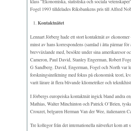
klass ”Ekonomiska, statistiska och sociala vetenskaper
Fogel 1993 tilldelades Riksbankens pris till Alfred No
Kontaktnätet
Lennart Jörberg hade ett stort kontaktnät av ekonomer
minst av hans korrespondens (samlad i åtta pärmar fö
brevväxlande med, besökte under sina amerikaresor och 
Cameron, Paul David, Stanley Engerman, Robert Foge
G Sandberg. David, Engerman, Fogel och North var le
forskningsinriktning med fokus på ekonomisk teori, k
varit lärare åt flera blivande kliometriker och teknikhis
I Jörbergs europeiska kontaktnät ingick bland andra
Mathias, Walter Minchinton och Patrick O’Brien, tyske
Crouzet, belgaren Herman Van der Wee, italienaren C
Tre kollegor från det internationella nätverket kom at