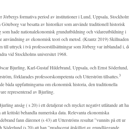
r Jörbergs formativa period av institutioner i Lund, Uppsala, Stockhol
öteborg var besatta av historiker som använde traditionell historisk
g som hade nationalekonomisk grundutbildning och vidareutbildning i
are användning av ekonomisk teori och metod. (Krantz 2019) Skillnaden
ill uttryck i två professorstillsättningar som Jörberg var inblandad i, 
dra vid Stockholms universitet 1968.
Oscar Bjurling, Karl-Gustaf Hildebrand, Uppsala, och Ernst Söderlund,
3
tröm, förklarades professorskompetenta och Utterström tillsattes.
de båda uppfattningarna om ekonomisk historia, den traditionella
are representerad av Bjurling.
jurling ansåg ( s 20) i ett detaljerat och mycket negativt utlåtande att h
 att kritiskt behandla numeriska data. Relevanta ekonomiska
ldebrand fann däremot (s 43) att Utterströms resultat ”vunnits på ett ur
h Söderlund (s 20) att han ”producerat åtskilligt av grundläggande