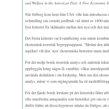
and Welfare in the American Past: A New Economic 
När Jörberg kom hem från USA ville han introducera d
avhandling om svenskt jordbruk vid slutet av 1800-talet
fyra kriterier för skillnader mellan den nya och den tra
Det första kriteriet var kvantifiering som måste kombine
ekonomisk-teoretisk begreppsapparat. ”Medan den äldr
aspekter vill den ’nya’ ekonomiska historien starta m
För det tredje borde teoretisk analys och statistisk tek
uppbyggda kring några få variabler, vilkas interdependen
använda deduktion i sin forskning. Men om den ekonomis
analys, måste vi som utgångspunkt ha ett modellförlopp
För det fjärde borde forskare på det historiska fältet ar
ofta omedvetna antaganden som historiker gör om en vi
därför bättre att dessa hypoteser uttalas än förtiges, a