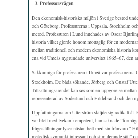
Professorsvägen
Den ekonomisk-historiska miljön i Sverige bestod unde
och Göteborg. Professurerna i Uppsala, Stockholm och G
metod. Professuren i Lund innehades av Oscar Bjurlin
historia vilket gjorde honom mottaglig för en modern
mellan traditionell och modern ekonomiska historia kom t
ena vid Umeås nygrundade universitet 1965–67, den an
Sakkunniga för professuren i Umeå var professorerna 
Stockholm. De båda sökande, Jörberg och Gustaf Utters
Tillsättningsärendet kan ses som en uppgörelse mellan 
representerad av Söderlund och Hildebrand och den ny
Uppfattningarna om Utterström skiljde sig radikalt åt. B
var blott med tvekan kompetent, han saknade ”förmåga
frågeställningar lyser nästan helt med sin frånvaro.” Hi
metodisk synpunkt intressant och stimulerande sätt” oc