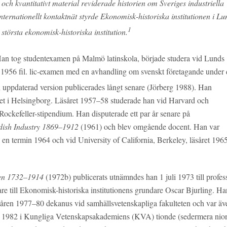
 kvantitativt material reviderade historien om Sveriges industriella
ternationellt kontaktnät styrde Ekonomisk-historiska institutionen i Lu
1
törsta ekonomisk-historiska institution.
an tog studentexamen på Malmö latinskola, började studera vid Lunds
 1956 fil. lic-examen med en avhandling om svenskt företagande under 
uppdaterad version publicerades långt senare (Jörberg 1988). Han
ket i Helsingborg. Läsåret 1957–58 studerade han vid Harvard och
 Rockefeller-stipendium. Han disputerade ett par år senare på
dish Industry 1869–1912
(1961) och blev omgående docent. Han var
l en termin 1964 och vid University of California, Berkeley, läsåret 196
den 1732–1914
(1972b) publicerats utnämndes han 1 juli 1973 till profess
are till Ekonomisk-historiska institutionens grundare Oscar Bjurling. Ha
, åren 1977–80 dekanus vid samhällsvetenskapliga fakulteten och var äv
des 1982 i Kungliga Vetenskapsakademiens (KVA) tionde (sedermera nio