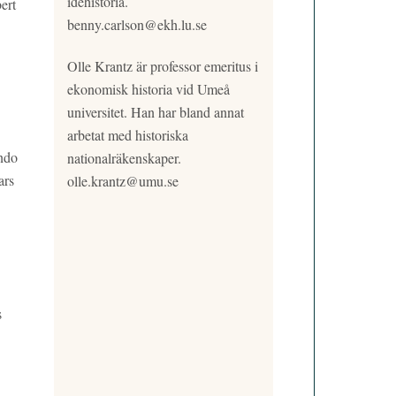
idéhistoria.
ert
benny.carlson@ekh.lu.se
Olle Krantz är professor emeritus i
ekonomisk historia vid Umeå
universitet. Han har bland annat
arbetat med historiska
ondo
nationalräkenskaper.
ars
olle.krantz@umu.se
s