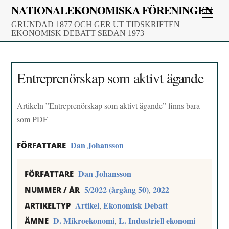
Skip
NATIONALEKONOMISKA FÖRENINGEN
Men
to
GRUNDAD 1877 OCH GER UT TIDSKRIFTEN
content
EKONOMISK DEBATT SEDAN 1973
Entreprenörskap som aktivt ägande
Artikeln ”Entreprenörskap som aktivt ägande” finns bara
som PDF
Dan Johansson
FÖRFATTARE
Dan Johansson
FÖRFATTARE
5/2022 (årgång 50)
2022
,
NUMMER / ÅR
Artikel
Ekonomisk Debatt
,
ARTIKELTYP
D. Mikroekonomi
L. Industriell ekonomi
,
ÄMNE