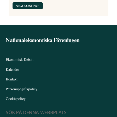
VISA SOM PDF
Nationalekonomiska Föreningen
Back
To
Top
Ekonomisk Debatt
Kalender
Kontakt
Personuppgiftspolicy
Cookiepolicy
SÖK PÅ DENNA WEBBPLATS