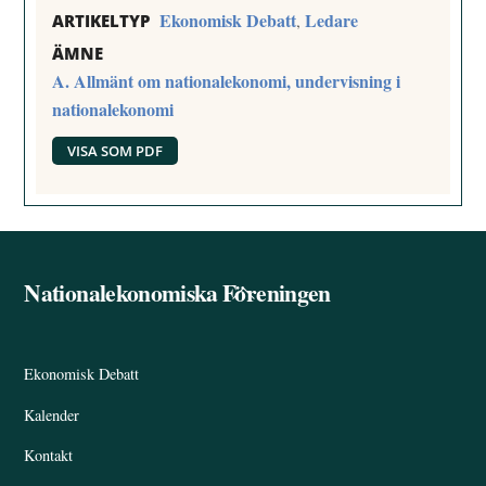
Ekonomisk Debatt
Ledare
,
ARTIKELTYP
ÄMNE
A. Allmänt om nationalekonomi, undervisning i
nationalekonomi
VISA SOM PDF
Nationalekonomiska Föreningen
Back
To
Top
Ekonomisk Debatt
Kalender
Kontakt