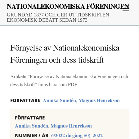
Skip
NATIONALEKONOMISKA FÖRENINGEN
Men
to
GRUNDAD 1877 OCH GER UT TIDSKRIFTEN
content
EKONOMISK DEBATT SEDAN 1973
Förnyelse av Nationalekonomiska
Föreningen och dess tidskrift
Artikeln ”Förnyelse av Nationalekonomiska Föreningen och
dess tidskrift” finns bara som PDF
Annika Sundén
Magnus Henrekson
,
FÖRFATTARE
FÖRFATTARE
Annika Sundén
Magnus Henrekson
,
6/2022 (årgång 50)
2022
,
NUMMER / ÅR