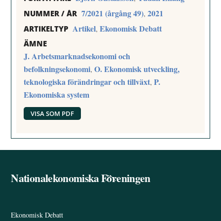
7/2021 (årgång 49)
2021
,
NUMMER / ÅR
Artikel
Ekonomisk Debatt
,
ARTIKELTYP
ÄMNE
J. Arbetsmarknadsekonomi och
befolkningsekonomi
O. Ekonomisk utveckling,
,
teknologiska förändringar och tillväxt
P.
,
Ekonomiska system
VISA SOM PDF
Nationalekonomiska Föreningen
Back
To
Top
Ekonomisk Debatt