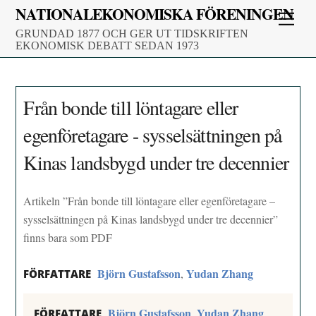
Skip
NATIONALEKONOMISKA FÖRENINGEN
Men
to
GRUNDAD 1877 OCH GER UT TIDSKRIFTEN
content
EKONOMISK DEBATT SEDAN 1973
Från bonde till löntagare eller
egenföretagare - sysselsättningen på
Kinas landsbygd under tre decennier
Artikeln ”Från bonde till löntagare eller egenföretagare –
sysselsättningen på Kinas landsbygd under tre decennier”
finns bara som PDF
Björn Gustafsson
Yudan Zhang
,
FÖRFATTARE
Björn Gustafsson
Yudan Zhang
,
FÖRFATTARE