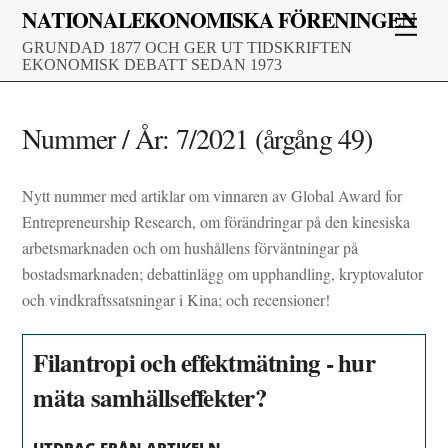
Skip
NATIONALEKONOMISKA FÖRENINGEN
Men
to
GRUNDAD 1877 OCH GER UT TIDSKRIFTEN
content
EKONOMISK DEBATT SEDAN 1973
Nummer / År:
7/2021 (årgång 49)
Nytt nummer med artiklar om vinnaren av Global Award for
Entrepreneurship Research, om förändringar på den kinesiska
arbetsmarknaden och om hushållens förväntningar på
bostadsmarknaden; debattinlägg om upphandling, kryptovalutor
och vindkraftssatsningar i Kina; och recensioner!
Filantropi och effektmätning - hur
mäta samhällseffekter?
UTDRAG FRÅN ARTIKELN