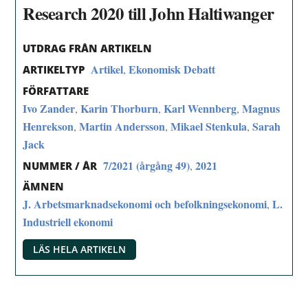
Research 2020 till John Haltiwanger
UTDRAG FRÅN ARTIKELN
Artikel
Ekonomisk Debatt
,
ARTIKELTYP
FÖRFATTARE
Ivo Zander
Karin Thorburn
Karl Wennberg
Magnus
,
,
,
Henrekson
Martin Andersson
Mikael Stenkula
Sarah
,
,
,
Jack
7/2021 (årgång 49)
2021
,
NUMMER / ÅR
ÄMNEN
J. Arbetsmarknadsekonomi och befolkningsekonomi
L.
,
Industriell ekonomi
LÄS HELA ARTIKELN