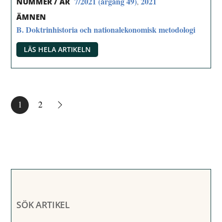
7/2021 (årgång 49)
2021
,
NUMMER / ÅR
ÄMNEN
B. Doktrinhistoria och nationalekonomisk metodologi
LÄS HELA ARTIKELN
1
2
SÖK ARTIKEL