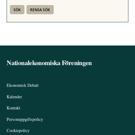
Nationalekonomiska Föreningen
Back
To
Top
Ekonomisk Debatt
Kalender
Kontakt
Personuppgiftspolicy
Cookiepolicy