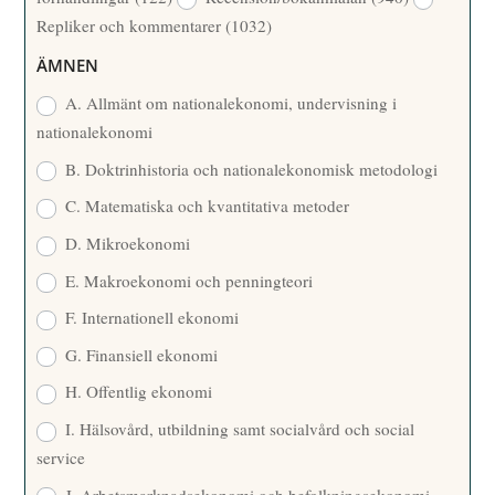
T
Repliker och kommentarer
(1032)
A
R
ÄMNEN
E
A. Allmänt om nationalekonomi, undervisning i
nationalekonomi
B. Doktrinhistoria och nationalekonomisk metodologi
C. Matematiska och kvantitativa metoder
D. Mikroekonomi
E. Makroekonomi och penningteori
F. Internationell ekonomi
G. Finansiell ekonomi
H. Offentlig ekonomi
I. Hälsovård, utbildning samt socialvård och social
service
J. Arbetsmarknadsekonomi och befolkningsekonomi