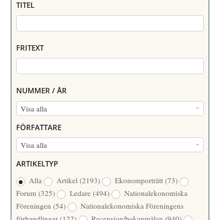
TITEL
FRITEXT
NUMMER / ÅR
N
Visa alla
U
FÖRFATTARE
M
F
Visa alla
M
Ö
E
ARTIKELTYP
R
R
Alla
Artikel
(2193)
Ekonomporträtt
(73)
F
/
Forum
(325)
Ledare
(494)
Nationalekonomiska
A
Å
Föreningen
(54)
Nationalekonomiska Föreningens
T
R
förhandlingar
(122)
Recension/bokanmälan
(940)