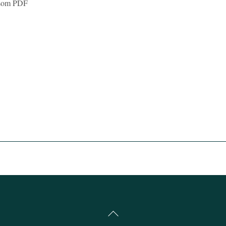
a som PDF
Back
To