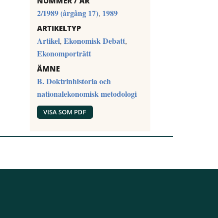
NUMMER / ÅR
2/1989 (årgång 17)
1989
,
ARTIKELTYP
Artikel
Ekonomisk Debatt
,
,
Ekonomporträtt
ÄMNE
B. Doktrinhistoria och
nationalekonomisk metodologi
VISA SOM PDF