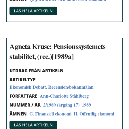
LÄS HELA ARTIKELN
Agneta Kruse: Pensionssystemets
stabilitet, (rec.)[1989a]
UTDRAG FRÅN ARTIKELN
ARTIKELTYP
Ekonomisk Debatt
Recension/bokanmälan
,
Ann-Charlotte Ståhlberg
FÖRFATTARE
2/1989 (årgång 17)
1989
,
NUMMER / ÅR
G. Finansiell ekonomi
H. Offentlig ekonomi
,
ÄMNEN
LÄS HELA ARTIKELN