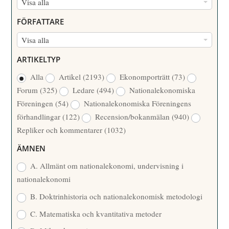
N
Visa alla
U
FÖRFATTARE
M
F
Visa alla
M
Ö
E
ARTIKELTYP
R
R
Alla
Artikel
(2193)
Ekonomporträtt
(73)
F
/
Forum
(325)
Ledare
(494)
Nationalekonomiska
A
Å
Föreningen
(54)
Nationalekonomiska Föreningens
T
R
förhandlingar
(122)
Recension/bokanmälan
(940)
T
Repliker och kommentarer
(1032)
A
R
ÄMNEN
E
A. Allmänt om nationalekonomi, undervisning i
nationalekonomi
B. Doktrinhistoria och nationalekonomisk metodologi
C. Matematiska och kvantitativa metoder