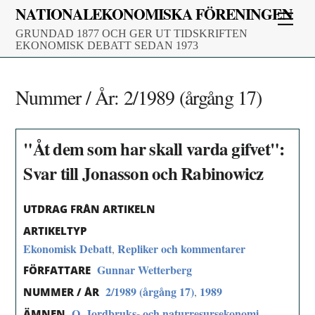
Skip
NATIONALEKONOMISKA FÖRENINGEN
Men
to
GRUNDAD 1877 OCH GER UT TIDSKRIFTEN
content
EKONOMISK DEBATT SEDAN 1973
Nummer / År:
2/1989 (årgång 17)
"Åt dem som har skall varda gifvet":
Svar till Jonasson och Rabinowicz
UTDRAG FRÅN ARTIKELN
ARTIKELTYP
Ekonomisk Debatt
Repliker och kommentarer
,
Gunnar Wetterberg
FÖRFATTARE
2/1989 (årgång 17)
1989
,
NUMMER / ÅR
Q. Jordbruks- och naturresursekonomi
ÄMNEN