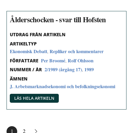
Ålderschocken - svar till Hofsten
UTDRAG FRÅN ARTIKELN
ARTIKELTYP
Ekonomisk Debatt
Repliker och kommentarer
,
Per Broomé
Rolf Ohlsson
,
FÖRFATTARE
2/1989 (årgång 17)
1989
,
NUMMER / ÅR
ÄMNEN
J. Arbetsmarknadsekonomi och befolkningsekonomi
LÄS HELA ARTIKELN
1
2