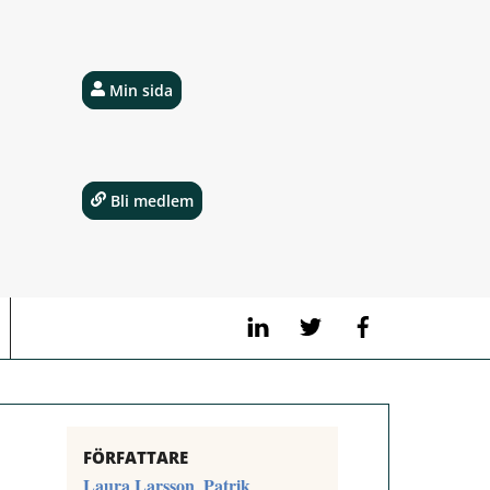
Min sida
Bli medlem
LinkedIn
Twitter
Facebook
FÖRFATTARE
Laura Larsson
Patrik
,