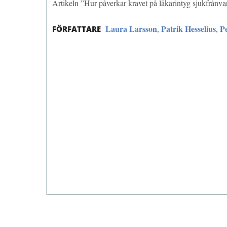
Artikeln ”Hur påverkar kravet på läkarintyg sjukfrån
Laura Larsson
Patrik Hesselius
P
,
,
FÖRFATTARE