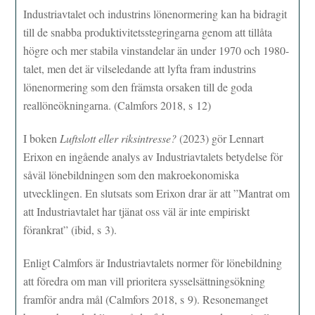
Industriavtalet och industrins lönenormering kan ha bidragit
till de snabba produktivitetsstegringarna genom att tillåta
högre och mer stabila vinstandelar än under 1970­ och 1980­-
talet, men det är vilseledande att lyfta fram industrins
lönenormering som den främsta orsaken till de goda
reallöneökningarna. (Calmfors 2018, s 12)
I boken
Luftslott eller riksintresse?
(2023) gör Lennart
Erixon en ingående analys av Industriavtalets betydelse för
såväl lönebildningen som den makroekonomiska
utvecklingen. En slutsats som Erixon drar är att ”Mantrat om
att Industriavtalet har tjänat oss väl är inte empiriskt
förankrat” (ibid, s 3).
Enligt Calmfors är Industriavtalets normer för lönebildning
att föredra om man vill prioritera sysselsättningsökning
framför andra mål (Calmfors 2018, s 9). Resonemanget