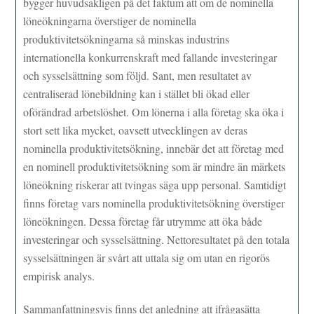
bygger huvudsakligen på det faktum att om de nominella
löneökningarna överstiger de nominella
produktivitetsökningarna så minskas industrins
internationella konkurrenskraft med fallande investeringar
och sysselsättning som följd. Sant, men resultatet av
centraliserad lönebildning kan i stället bli ökad eller
oförändrad arbetslöshet. Om lönerna i alla företag ska öka i
stort sett lika mycket, oavsett utvecklingen av deras
nominella produktivitetsökning, innebär det att företag med
en nominell produktivitetsökning som är mindre än märkets
löneökning riskerar att tvingas säga upp personal. Samtidigt
finns företag vars nominella produktivitetsökning överstiger
löneökningen. Dessa företag får utrymme att öka både
investeringar och sysselsättning. Nettoresultatet på den totala
sysselsättningen är svårt att uttala sig om utan en rigorös
empirisk analys.
Sammanfattningsvis finns det anledning att ifrågasätta