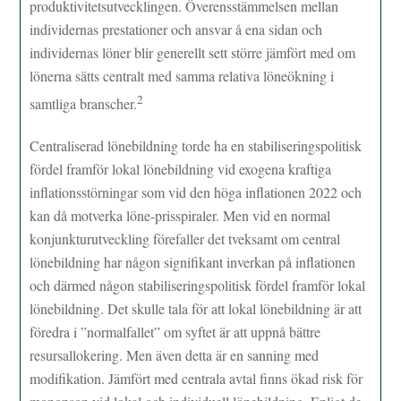
produktivitetsutvecklingen. Överensstämmelsen mellan
individernas prestationer och ansvar å ena sidan och
individernas löner blir generellt sett större jämfört med om
lönerna sätts centralt med samma relativa löneökning i
2
samtliga branscher.
Centraliserad lönebildning torde ha en stabiliseringspolitisk
fördel framför lokal lönebildning vid exogena kraftiga
inflationsstörningar som vid den höga inflationen 2022 och
kan då motverka löne-prisspiraler. Men vid en normal
konjunkturutveckling förefaller det tveksamt om central
lönebildning har någon signifikant inverkan på inflationen
och därmed någon stabiliseringspolitisk fördel framför lokal
lönebildning. Det skulle tala för att lokal lönebildning är att
föredra i ”normalfallet” om syftet är att uppnå bättre
resursallokering. Men även detta är en sanning med
modifikation. Jämfört med centrala avtal finns ökad risk för