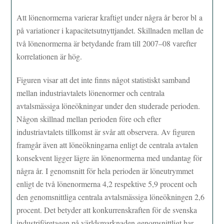
Att lönenormerna varierar kraftigt under några år beror bl a
på variationer i kapacitetsutnyttjandet. Skillnaden mellan de
två lönenormerna är betydande fram till 2007–08 varefter
korrelationen är hög.
Figuren visar att det inte finns något statistiskt samband
mellan industriavtalets lönenormer och centrala
avtalsmässiga löneökningar under den studerade perioden.
Någon skillnad mellan perioden före och efter
industriavtalets tillkomst är svår att observera. Av figuren
framgår även att löneökningarna enligt de centrala avtalen
konsekvent ligger lägre än lönenormerna med undantag för
några år. I genomsnitt för hela perioden är löneutrymmet
enligt de två lönenormerna 4,2 respektive 5,9 procent och
den genomsnittliga centrala avtalsmässiga löneökningen 2,6
procent. Det betyder att konkurrenskraften för de svenska
industriföretagen på världsmarknaden genomsnittligt har