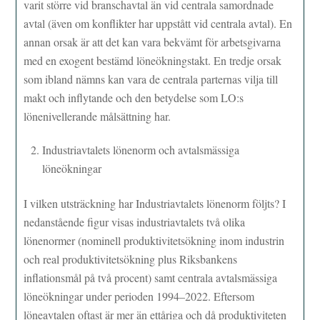
varit större vid branschavtal än vid centrala samordnade
avtal (även om konflikter har uppstått vid centrala avtal). En
annan orsak är att det kan vara bekvämt för arbetsgivarna
med en exogent bestämd löneökningstakt. En tredje orsak
som ibland nämns kan vara de centrala parternas vilja till
makt och inflytande och den betydelse som LO:s
lönenivellerande målsättning har.
Industriavtalets lönenorm och avtalsmässiga
löneökningar
I vilken utsträckning har Industriavtalets lönenorm följts? I
nedanstående figur visas industriavtalets två olika
lönenormer (nominell produktivitetsökning inom industrin
och real produktivitetsökning plus Riksbankens
inflationsmål på två procent) samt centrala avtalsmässiga
löneökningar under perioden 1994–2022. Eftersom
löneavtalen oftast är mer än ettåriga och då produktiviteten