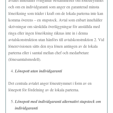
avtalet innehåller tvingande bestämmelser om löneutrymmet
och om en individgaranti som anger en garanterad minsta
löneökning som träder i kraft om de lokala parterna inte kan
komma överens – en stupstock. Avtal som enbart innehåller
skrivningar om särskilda överläggningar för anställda med
ringa eller ingen löneökning räknas inte in i denna
avtalskonstruktion utan hänförs till avtalskonstruktion 2. Vid
lönerevisionen sätts den nya lönen antingen av de lokala
parterna eller i samtal mellan chef och medarbetare
(lönesamtalsmodell).
Lönepott utan individgaranti
Det centrala avtalet anger löneutrymmet i form av en
lönepott för fördelning av de lokala parterna.
Lönepott med individgaranti alternativt stupstock om
individgaranti