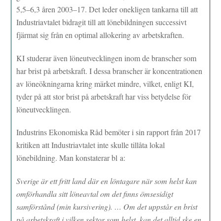
5,5–6,3 åren 2003–17. Det leder onekligen tankarna till att
Industriavtalet bidragit till att lönebildningen successivt
fjärmat sig från en optimal allokering av arbetskraften.
KI studerar även löneutvecklingen inom de branscher som
har brist på arbetskraft. I dessa branscher är koncentrationen
av löneökningarna kring märket mindre, vilket, enligt KI,
tyder på att stor brist på arbetskraft har viss betydelse för
löneutvecklingen.
Industrins Ekonomiska Råd bemöter i sin rapport från 2017
kritiken att Industriavtalet inte skulle tillåta lokal
lönebildning. Man konstaterar bl a:
Sverige är ett fritt land där en löntagare när som helst kan
omförhandla sitt löneavtal om det finns ömsesidigt
samförstånd (min kursivering). … Om det uppstår en brist
på arbetskraft i vilken sektor som helst, kan det alltid ske en