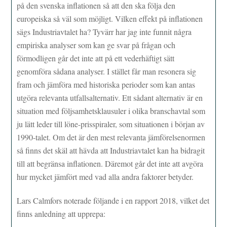
på den svenska inflationen så att den ska följa den
europeiska så väl som möjligt. Vilken effekt på inflationen
sägs Industriavtalet ha? Tyvärr har jag inte funnit några
empiriska analyser som kan ge svar på frågan och
förmodligen går det inte att på ett vederhäftigt sätt
genomföra sådana analyser. I stället får man resonera sig
fram och jämföra med historiska perioder som kan antas
utgöra relevanta utfallsalternativ. Ett sådant alternativ är en
situation med följsamhetsklausuler i olika branschavtal som
ju lätt leder till löne-prisspiraler, som situationen i början av
1990-talet. Om det är den mest relevanta jämförelsenormen
så finns det skäl att hävda att Industriavtalet kan ha bidragit
till att begränsa inflationen. Däremot går det inte att avgöra
hur mycket jämfört med vad alla andra faktorer betyder.
Lars Calmfors noterade följande i en rapport 2018, vilket det
finns anledning att upprepa: