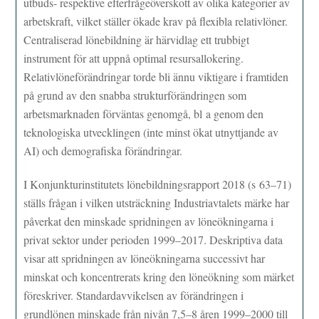
utbuds- respektive efterfrågeöverskott av olika kategorier av
arbetskraft, vilket ställer ökade krav på flexibla relativlöner.
Centraliserad lönebildning är härvidlag ett trubbigt
instrument för att uppnå optimal resursallokering.
Relativlöneförändringar torde bli ännu viktigare i framtiden
på grund av den snabba strukturförändringen som
arbetsmarknaden förväntas genomgå, bl a genom den
teknologiska utvecklingen (inte minst ökat utnyttjande av
AI) och demografiska förändringar.
I Konjunkturinstitutets lönebildningsrapport 2018 (s 63–71)
ställs frågan i vilken utsträckning Industriavtalets märke har
påverkat den minskade spridningen av löneökningarna i
privat sektor under perioden 1999–2017. Deskriptiva data
visar att spridningen av löneökningarna successivt har
minskat och koncentrerats kring den löneökning som märket
föreskriver. Standardavvikelsen av förändringen i
grundlönen minskade från nivån 7,5–8 åren 1999–2000 till