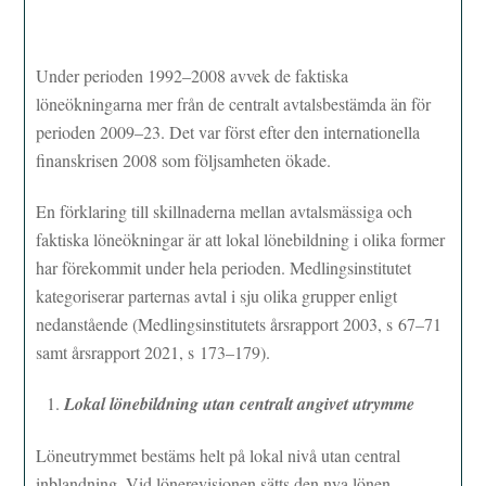
Under perioden 1992–2008 avvek de faktiska
löneökningarna mer från de centralt avtalsbestämda än för
perioden 2009–23. Det var först efter den internationella
finanskrisen 2008 som följsamheten ökade.
En förklaring till skillnaderna mellan avtalsmässiga och
faktiska löneökningar är att lokal lönebildning i olika former
har förekommit under hela perioden. Medlingsinstitutet
kategoriserar parternas avtal i sju olika grupper enligt
nedanstående (Medlingsinstitutets årsrapport 2003, s 67–71
samt årsrapport 2021, s 173–179).
Lokal lönebildning utan centralt angivet utrymme
Löneutrymmet bestäms helt på lokal nivå utan central
inblandning. Vid lönerevisionen sätts den nya lönen