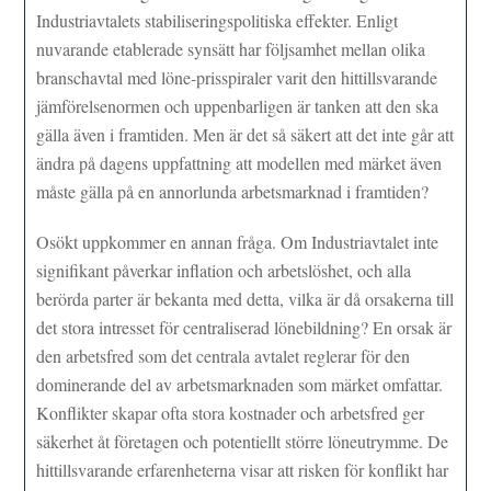
Industriavtalets stabiliseringspolitiska effekter. Enligt
nuvarande etablerade synsätt har följsamhet mellan olika
branschavtal med löne-prisspiraler varit den hittillsvarande
jämförelsenormen och uppenbarligen är tanken att den ska
gälla även i framtiden. Men är det så säkert att det inte går att
ändra på dagens uppfattning att modellen med märket även
måste gälla på en annorlunda arbetsmarknad i framtiden?
Osökt uppkommer en annan fråga. Om Industriavtalet inte
signifikant påverkar inflation och arbetslöshet, och alla
berörda parter är bekanta med detta, vilka är då orsakerna till
det stora intresset för centraliserad lönebildning? En orsak är
den arbetsfred som det centrala avtalet reglerar för den
dominerande del av arbetsmarknaden som märket omfattar.
Konflikter skapar ofta stora kostnader och arbetsfred ger
säkerhet åt företagen och potentiellt större löneutrymme. De
hittillsvarande erfarenheterna visar att risken för konflikt har