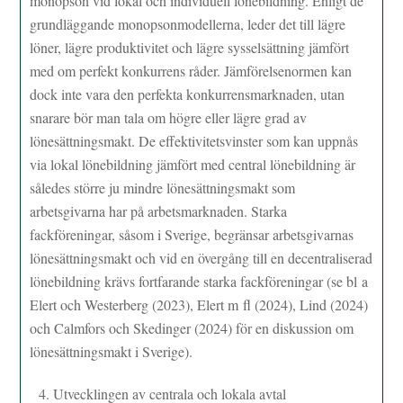
monopson vid lokal och individuell lönebildning. Enligt de
grundläggande monopsonmodellerna, leder det till lägre
löner, lägre produktivitet och lägre sysselsättning jämfört
med om perfekt konkurrens råder. Jämförelsenormen kan
dock inte vara den perfekta konkurrensmarknaden, utan
snarare bör man tala om högre eller lägre grad av
lönesättningsmakt. De effektivitetsvinster som kan uppnås
via lokal lönebildning jämfört med central lönebildning är
således större ju mindre lönesättningsmakt som
arbetsgivarna har på arbetsmarknaden. Starka
fackföreningar, såsom i Sverige, begränsar arbetsgivarnas
lönesättningsmakt och vid en övergång till en decentraliserad
lönebildning krävs fortfarande starka fackföreningar (se bl a
Elert och Westerberg (2023), Elert m fl (2024), Lind (2024)
och Calmfors och Skedinger (2024) för en diskussion om
lönesättningsmakt i Sverige).
Utvecklingen av centrala och lokala avtal