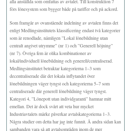
alla anställda som omfattas av avtalet. Till konstruktion 7
förs lönesystem som bygger både på tariffer och på ackord.
Som framgår av ovanstående indelning av avtalen finns det
enligt Medlingsinstitutets klassificering endast två kategorier
som är renodlade, nämligen ”Lokal lönebildning utan
centralt angivet utrymme” (nr 1) och ”Generell höjning”
(nr 7). Övriga fem är olika kombinationer av
lokal/individuell lönebildning och generell/centraliserad.
Medlingsinstitutet betraktar kategorierna 1–3 som
decentraliserade där det lokala inflytandet över
lönebildningen väger tyngst och kategorierna 5–7 som
centraliserade där generell lönebildning väger tyngst.
Kategori 4, ”Lönepott utan individgaranti” hamnar mitt
emellan. Det är dock svårt att veta hur mycket
Industriavtalets märke påverkar avtalskategorierna 1–3.
Några studier om detta har jag inte funnit. Å andra sidan kan
sambanden vara så att avtalsområden inom de mer