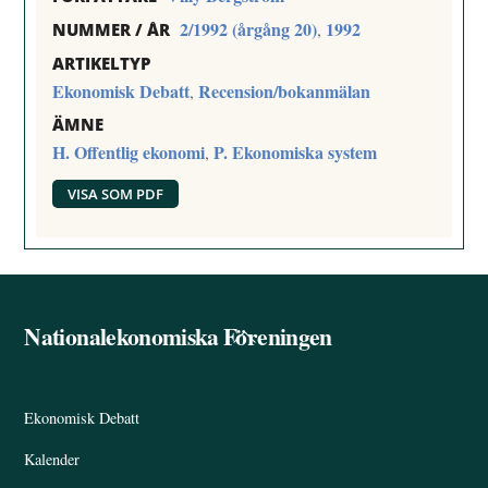
2/1992 (årgång 20)
1992
,
NUMMER / ÅR
ARTIKELTYP
Ekonomisk Debatt
Recension/bokanmälan
,
ÄMNE
H. Offentlig ekonomi
P. Ekonomiska system
,
VISA SOM PDF
Nationalekonomiska Föreningen
Back
To
Top
Ekonomisk Debatt
Kalender