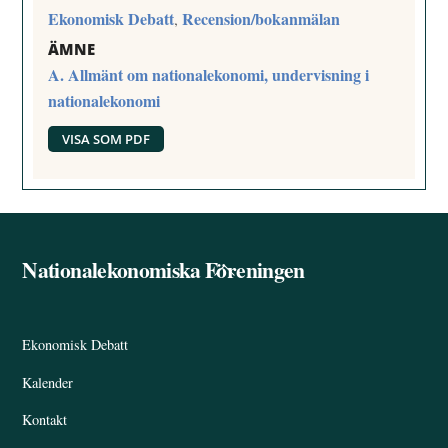
Ekonomisk Debatt
Recension/bokanmälan
,
ÄMNE
A. Allmänt om nationalekonomi, undervisning i
nationalekonomi
VISA SOM PDF
Nationalekonomiska Föreningen
Back
To
Top
Ekonomisk Debatt
Kalender
Kontakt