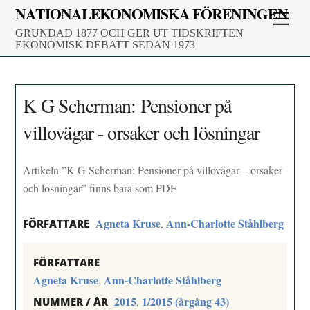
Skip
NATIONALEKONOMISKA FÖRENINGEN
Men
to
GRUNDAD 1877 OCH GER UT TIDSKRIFTEN
content
EKONOMISK DEBATT SEDAN 1973
K G Scherman: Pensioner på
villovägar - orsaker och lösningar
Artikeln ”K G Scherman: Pensioner på villovägar – orsaker
och lösningar” finns bara som PDF
Agneta Kruse
Ann-Charlotte Ståhlberg
,
FÖRFATTARE
FÖRFATTARE
Agneta Kruse
Ann-Charlotte Ståhlberg
,
2015
1/2015 (årgång 43)
,
NUMMER / ÅR