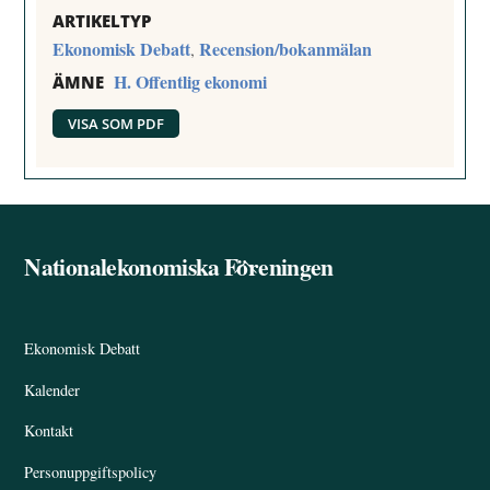
ARTIKELTYP
Ekonomisk Debatt
Recension/bokanmälan
,
H. Offentlig ekonomi
ÄMNE
VISA SOM PDF
Nationalekonomiska Föreningen
Back
To
Top
Ekonomisk Debatt
Kalender
Kontakt
Personuppgiftspolicy