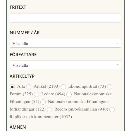
FRITEXT
NUMMER / ÅR
N
Visa alla
U
FÖRFATTARE
M
F
Visa alla
M
Ö
E
ARTIKELTYP
R
R
Alla
Artikel
(2193)
Ekonomporträtt
(73)
F
/
Forum
(325)
Ledare
(494)
Nationalekonomiska
A
Å
Föreningen
(54)
Nationalekonomiska Föreningens
T
R
förhandlingar
(122)
Recension/bokanmälan
(940)
T
Repliker och kommentarer
(1032)
A
R
ÄMNEN