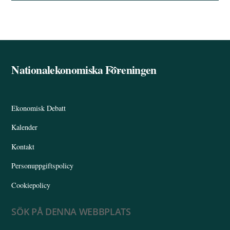
Nationalekonomiska Föreningen
Back
To
Top
Ekonomisk Debatt
Kalender
Kontakt
Personuppgiftspolicy
Cookiepolicy
SÖK PÅ DENNA WEBBPLATS