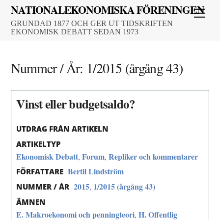
Skip
NATIONALEKONOMISKA FÖRENINGEN
Men
to
GRUNDAD 1877 OCH GER UT TIDSKRIFTEN
content
EKONOMISK DEBATT SEDAN 1973
Nummer / År:
1/2015 (årgång 43)
Vinst eller budgetsaldo?
UTDRAG FRÅN ARTIKELN
ARTIKELTYP
Ekonomisk Debatt
Forum
Repliker och kommentarer
,
,
Bertil Lindström
FÖRFATTARE
2015
1/2015 (årgång 43)
,
NUMMER / ÅR
ÄMNEN
E. Makroekonomi och penningteori
H. Offentlig
,