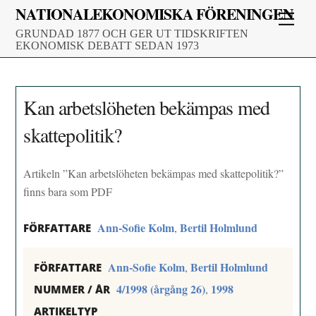
Skip
NATIONALEKONOMISKA FÖRENINGEN
Men
to
GRUNDAD 1877 OCH GER UT TIDSKRIFTEN
content
EKONOMISK DEBATT SEDAN 1973
Kan arbetslöheten bekämpas med
skattepolitik?
Artikeln ”Kan arbetslöheten bekämpas med skattepolitik?”
finns bara som PDF
Ann-Sofie Kolm
Bertil Holmlund
,
FÖRFATTARE
Ann-Sofie Kolm
Bertil Holmlund
,
FÖRFATTARE
4/1998 (årgång 26)
1998
,
NUMMER / ÅR
ARTIKELTYP