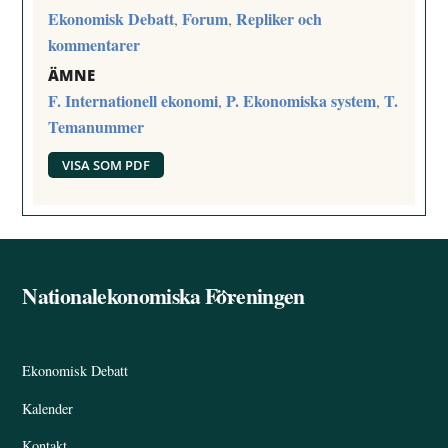
Ekonomisk Debatt
Forum
Repliker och
,
,
kommentarer
ÄMNE
F. Internationell ekonomi
P. Ekonomiska system
T.
,
,
Temanummer
VISA SOM PDF
Nationalekonomiska Föreningen
Back
To
Top
Ekonomisk Debatt
Kalender
Kontakt