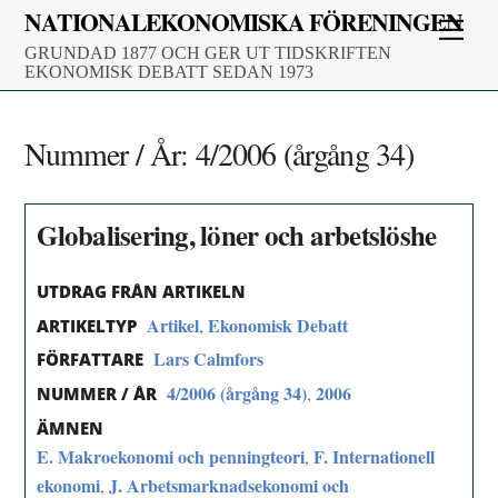
Skip
NATIONALEKONOMISKA FÖRENINGEN
Men
to
GRUNDAD 1877 OCH GER UT TIDSKRIFTEN
content
EKONOMISK DEBATT SEDAN 1973
Nummer / År:
4/2006 (årgång 34)
Globalisering, löner och arbetslöshe
UTDRAG FRÅN ARTIKELN
Artikel
Ekonomisk Debatt
,
ARTIKELTYP
Lars Calmfors
FÖRFATTARE
4/2006 (årgång 34)
2006
,
NUMMER / ÅR
ÄMNEN
E. Makroekonomi och penningteori
F. Internationell
,
ekonomi
J. Arbetsmarknadsekonomi och
,