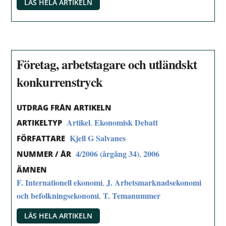
LÄS HELA ARTIKELN
Företag, arbetstagare och utländskt
konkurrenstryck
UTDRAG FRÅN ARTIKELN
Artikel
Ekonomisk Debatt
,
ARTIKELTYP
Kjell G Salvanes
FÖRFATTARE
4/2006 (årgång 34)
2006
,
NUMMER / ÅR
ÄMNEN
F. Internationell ekonomi
J. Arbetsmarknadsekonomi
,
och befolkningsekonomi
T. Temanummer
,
LÄS HELA ARTIKELN