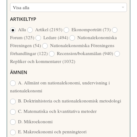
F
Visa alla
M
Ö
E
ARTIKELTYP
R
R
Alla
Artikel
(2193)
Ekonomporträtt
(73)
F
/
Forum
(325)
Ledare
(494)
Nationalekonomiska
A
Å
Föreningen
(54)
Nationalekonomiska Föreningens
T
R
förhandlingar
(122)
Recension/bokanmälan
(940)
T
Repliker och kommentarer
(1032)
A
R
ÄMNEN
E
A. Allmänt om nationalekonomi, undervisning i
nationalekonomi
B. Doktrinhistoria och nationalekonomisk metodologi
C. Matematiska och kvantitativa metoder
D. Mikroekonomi
E. Makroekonomi och penningteori