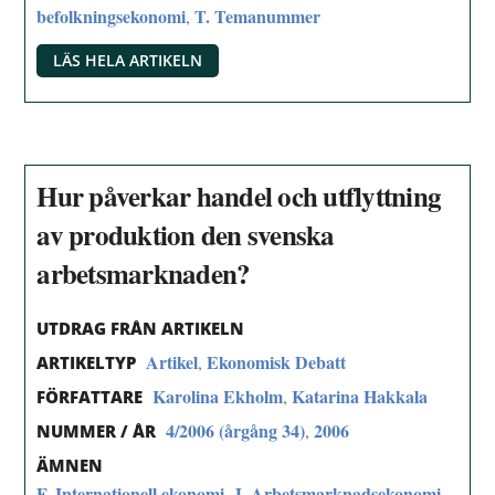
befolkningsekonomi
T. Temanummer
,
LÄS HELA ARTIKELN
Hur påverkar handel och utflyttning
av produktion den svenska
arbetsmarknaden?
UTDRAG FRÅN ARTIKELN
Artikel
Ekonomisk Debatt
,
ARTIKELTYP
Karolina Ekholm
Katarina Hakkala
,
FÖRFATTARE
4/2006 (årgång 34)
2006
,
NUMMER / ÅR
ÄMNEN
F. Internationell ekonomi
J. Arbetsmarknadsekonomi
,