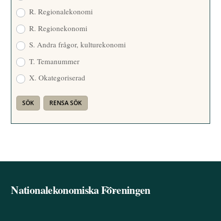
R. Regionalekonomi
R. Regionekonomi
S. Andra frågor, kulturekonomi
T. Temanummer
X. Okategoriserad
Nationalekonomiska Föreningen
Back
To
Top