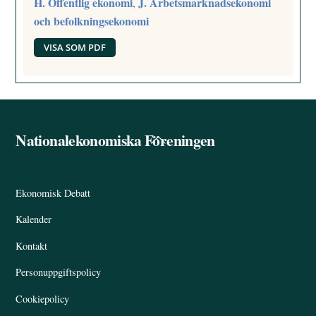
H. Offentlig ekonomi
J. Arbetsmarknadsekonomi
,
och befolkningsekonomi
VISA SOM PDF
Nationalekonomiska Föreningen
Back
To
Top
Ekonomisk Debatt
Kalender
Kontakt
Personuppgiftspolicy
Cookiepolicy