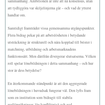
sammanhang. Ambitionen är inte att nå konsensus, utan
att tydliggöra var skiljelinjerna går – och vad de ytterst
handlar om.
Samtidigt framträder vissa gemensamma utgångspunkter.
Flera bidrag pekar på att arbetslösheten i betydande
utsträckning är strukturell och nära kopplad till brister i
matchning, utbildning och arbetsmarknadens
funktionssätt. Men därifrån divergerar slutsatserna. Vilken
roll spelar lönebildningen i detta sammanhang – och hur
stor är dess betydelse?
En återkommande ståndpunkt är att den aggregerade
lönebildningen i huvudsak fungerar väl. Den lyfts fram
som en institution som bidragit till stabila
reallöneökningar, låg konfliktnivå och god