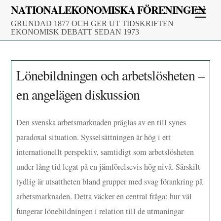
Skip
NATIONALEKONOMISKA FÖRENINGEN
Men
to
GRUNDAD 1877 OCH GER UT TIDSKRIFTEN
content
EKONOMISK DEBATT SEDAN 1973
Lönebildningen och arbetslösheten –
en angelägen diskussion
Den svenska arbetsmarknaden präglas av en till synes
paradoxal situation. Sysselsättningen är hög i ett
internationellt perspektiv, samtidigt som arbetslösheten
under lång tid legat på en jämförelsevis hög nivå. Särskilt
tydlig är utsattheten bland grupper med svag förankring på
arbetsmarknaden. Detta väcker en central fråga: hur väl
fungerar lönebildningen i relation till de utmaningar