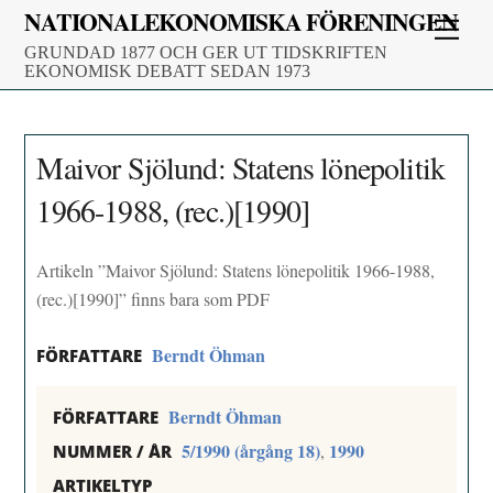
Skip
NATIONALEKONOMISKA FÖRENINGEN
Men
to
GRUNDAD 1877 OCH GER UT TIDSKRIFTEN
content
EKONOMISK DEBATT SEDAN 1973
Maivor Sjölund: Statens lönepolitik
1966-1988, (rec.)[1990]
Artikeln ”Maivor Sjölund: Statens lönepolitik 1966-1988,
(rec.)[1990]” finns bara som PDF
Berndt Öhman
FÖRFATTARE
Berndt Öhman
FÖRFATTARE
5/1990 (årgång 18)
1990
,
NUMMER / ÅR
ARTIKELTYP