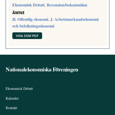
Ekonomisk Debatt
Recension/bokanmälan
,
ÄMNE
H. Offentlig ekonomi
J. Arbetsmarknadsekonomi
,
och befolkningsekonomi
VISA SOM PDF
Nationalekonomiska Föreningen
Back
To
Top
Ekonomisk Debatt
Kalender
Kontakt