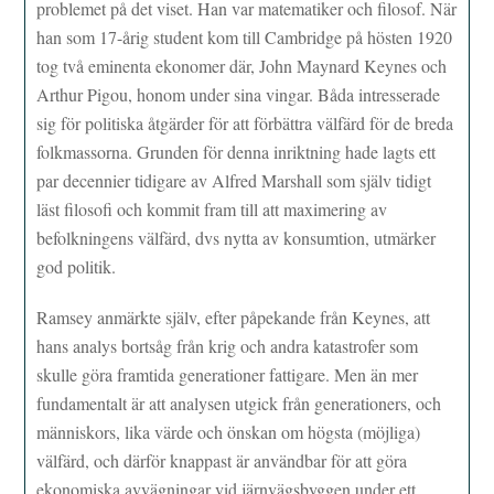
problemet på det viset. Han var matematiker och filosof. När
han som 17-årig student kom till Cambridge på hösten 1920
tog två eminenta ekonomer där, John Maynard Keynes och
Arthur Pigou, honom under sina vingar. Båda intresserade
sig för politiska åtgärder för att förbättra välfärd för de breda
folkmassorna. Grunden för denna inriktning hade lagts ett
par decennier tidigare av Alfred Marshall som själv tidigt
läst filosofi och kommit fram till att maximering av
befolkningens välfärd, dvs nytta av konsumtion, utmärker
god politik.
Ramsey anmärkte själv, efter påpekande från Keynes, att
hans analys bortsåg från krig och andra katastrofer som
skulle göra framtida generationer fattigare. Men än mer
fundamentalt är att analysen utgick från generationers, och
människors, lika värde och önskan om högsta (möjliga)
välfärd, och därför knappast är användbar för att göra
ekonomiska avvägningar vid järnvägsbyggen under ett