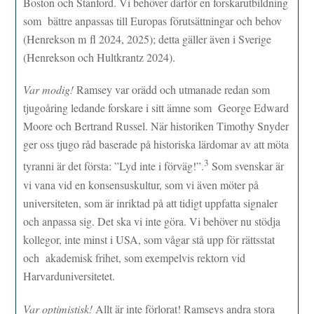
Boston och Stanford. Vi behöver därför en forskarutbildning
som bättre anpassas till Europas förutsättningar och behov
(Henrekson m fl 2024, 2025); detta gäller även i Sverige
(Henrekson och Hultkrantz 2024).
Var modig!
Ramsey var orädd och utmanade redan som
tjugoåring ledande forskare i sitt ämne som George Edward
Moore och Bertrand Russel. När historiken Timothy Snyder
ger oss tjugo råd baserade på historiska lärdomar av att möta
3
tyranni är det första: ”Lyd inte i förväg!”.
Som svenskar är
vi vana vid en konsensuskultur, som vi även möter på
universiteten, som är inriktad på att tidigt uppfatta signaler
och anpassa sig. Det ska vi inte göra. Vi behöver nu stödja
kollegor, inte minst i USA, som vågar stå upp för rättsstat
och akademisk frihet, som exempelvis rektorn vid
Harvarduniversitetet.
Var optimistisk!
Allt är inte förlorat! Ramseys andra stora