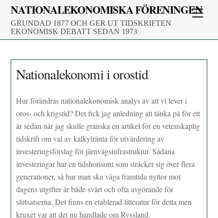
Skip
NATIONALEKONOMISKA FÖRENINGEN
Men
to
GRUNDAD 1877 OCH GER UT TIDSKRIFTEN
content
EKONOMISK DEBATT SEDAN 1973
Nationalekonomi i orostid
Hur förändras nationalekonomisk analys av att vi lever i
oros- och krigstid? Det fick jag anledning att tänka på för ett
år sedan när jag skulle granska en artikel för en vetenskaplig
tidskrift om val av kalkylränta för utvärdering av
investeringsförslag för järnvägsinfrastruktur. Sådana
investeringar har en tidshorisont som sträcker sig över flera
generationer, så hur man ska väga framtida nyttor mot
dagens utgifter är både svårt och ofta avgörande för
slutsatserna. Det finns en etablerad litteratur för detta men
kruxet var att det nu handlade om Ryssland.