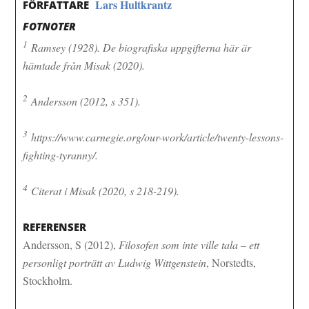
Lars Hultkrantz
FÖRFATTARE
FOTNOTER
1
Ramsey (1928). De biografiska uppgifterna här är
hämtade från Misak (2020).
2
Andersson (2012, s 351).
3
https://www.carnegie.org/our-work/article/twenty-lessons-
fighting-tyranny/.
4
Citerat i Misak (2020, s 218-219).
REFERENSER
Andersson, S (2012),
Filosofen som inte ville tala – ett
personligt porträtt av Ludwig Wittgenstein
, Norstedts,
Stockholm.