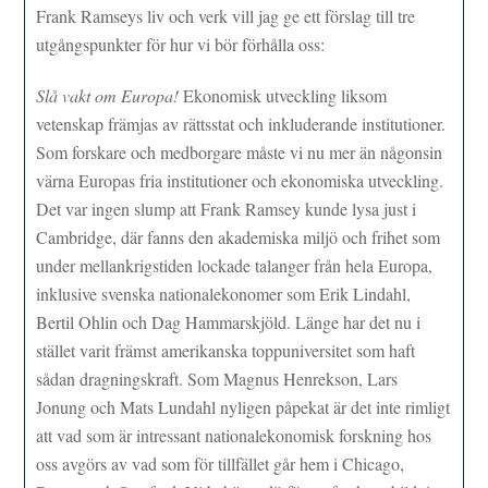
Frank Ramseys liv och verk vill jag ge ett förslag till tre
utgångspunkter för hur vi bör förhålla oss:
Slå vakt om Europa!
Ekonomisk utveckling liksom
vetenskap främjas av rättsstat och inkluderande institutioner.
Som forskare och medborgare måste vi nu mer än någonsin
värna Europas fria institutioner och ekonomiska utveckling.
Det var ingen slump att Frank Ramsey kunde lysa just i
Cambridge, där fanns den akademiska miljö och frihet som
under mellankrigstiden lockade talanger från hela Europa,
inklusive svenska nationalekonomer som Erik Lindahl,
Bertil Ohlin och Dag Hammarskjöld. Länge har det nu i
stället varit främst amerikanska toppuniversitet som haft
sådan dragningskraft. Som Magnus Henrekson, Lars
Jonung och Mats Lundahl nyligen påpekat är det inte rimligt
att vad som är intressant nationalekonomisk forskning hos
oss avgörs av vad som för tillfället går hem i Chicago,