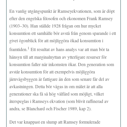
En vanlig utgångspunkt är Ramseyekvationen, som är döpt
efter den engelska filosofen och ekonomen Frank Ramsey
(1903–30). Han ställde 1928 frågan om hur mycket
konsumtion ett samhälle bör avstå från genom sparande i ett
givet ögonblick för att möjliggöra ökad konsumtion i
1
framtiden.
Ett resultat av hans analys var att man bör ta
hänsyn till att marginalnyttan av ytterligare resurser för
konsumtion faller när inkomsten ökar. Den generation som
avstår konsumtion för att exempelvis möjliggöra
järnvägsbyggen är fattigare än den som senare får del av
avkastningen. Detta bör vägas in om målet är att alla
generationer ska få så hög välfärd som möjligt, vilket
återspeglas i Ramseys ekvation (som blivit raffinerad av
andra, se Blanchard och Fischer 1989, kap 2).
Det var knappast en slump att Ramsey formulerade