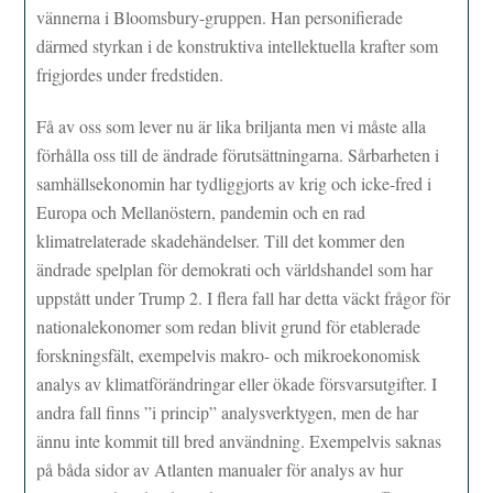
vännerna i Bloomsbury-gruppen. Han personifierade
därmed styrkan i de konstruktiva intellektuella krafter som
frigjordes under fredstiden.
Få av oss som lever nu är lika briljanta men vi måste alla
förhålla oss till de ändrade förutsättningarna. Sårbarheten i
samhällsekonomin har tydliggjorts av krig och icke-fred i
Europa och Mellanöstern, pandemin och en rad
klimatrelaterade skadehändelser. Till det kommer den
ändrade spelplan för demokrati och världshandel som har
uppstått under Trump 2. I flera fall har detta väckt frågor för
nationalekonomer som redan blivit grund för etablerade
forskningsfält, exempelvis makro- och mikroekonomisk
analys av klimatförändringar eller ökade försvarsutgifter. I
andra fall finns ”i princip” analysverktygen, men de har
ännu inte kommit till bred användning. Exempelvis saknas
på båda sidor av Atlanten manualer för analys av hur