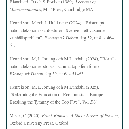
Blanchard, O och S Fischer (1989),
Lectures on
Macroeconomics
, MIT Press, Cambridge MA.
Henrekson, M och L Hultkrantz (2024), ”Bristen på
nationalekonomiska doktorer i Sverige – ett växande
samhällsproblem”,
Ekonomisk Debatt
, årg 52, nr 8, s 46–
51.
Henrekson, M, L Jonung och M Lundahl (2024), ”Bör alla
nationalekonomer stöpas i samma topp fem-form?”,
Ekonomisk Debatt
, årg 52, nr 6, s 51–63.
Henrekson, M, L Jonung och M Lundahl (2025),
”Reforming the Education of Economists in Europe:
Breaking the Tyranny of the Top Five”,
Vox EU
.
Misak, C (2020),
Frank Ramsey. A Sheer Excess of Powers
,
Oxford University Press, Oxford.