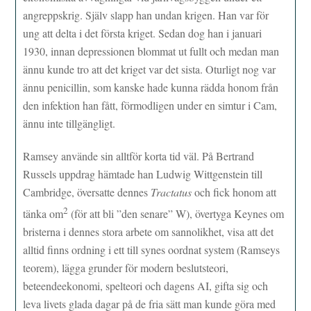
angreppskrig. Själv slapp han undan krigen. Han var för
ung att delta i det första kriget. Sedan dog han i januari
1930, innan depressionen blommat ut fullt och medan man
ännu kunde tro att det kriget var det sista. Oturligt nog var
ännu penicillin, som kanske hade kunna rädda honom från
den infektion han fått, förmodligen under en simtur i Cam,
ännu inte tillgängligt.
Ramsey använde sin alltför korta tid väl. På Bertrand
Russels uppdrag hämtade han Ludwig Wittgenstein till
Cambridge, översatte dennes
Tractatus
och fick honom att
2
tänka om
(för att bli ”den senare” W), övertyga Keynes om
bristerna i dennes stora arbete om sannolikhet, visa att det
alltid finns ordning i ett till synes oordnat system (Ramseys
teorem), lägga grunder för modern beslutsteori,
beteendeekonomi, spelteori och dagens AI, gifta sig och
leva livets glada dagar på de fria sätt man kunde göra med