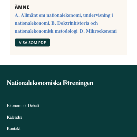
ÄMNE
A. Allmänt om nationalekonomi, undervisning i
nationalekonomi
B. Doktrinhistoria och
,
nationalekonomisk metodologi
D. Mikroekonomi
,
VISA SOM PDF
Nationalekonomiska Föreningen
Back
To
Top
Ekonomisk Debatt
Kalender
Kontakt