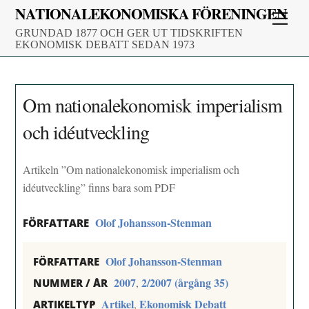
Skip
NATIONALEKONOMISKA FÖRENINGEN
Men
to
GRUNDAD 1877 OCH GER UT TIDSKRIFTEN
content
EKONOMISK DEBATT SEDAN 1973
Om nationalekonomisk imperialism
och idéutveckling
Artikeln ”Om nationalekonomisk imperialism och
idéutveckling” finns bara som PDF
Olof Johansson-Stenman
FÖRFATTARE
Olof Johansson-Stenman
FÖRFATTARE
2007
2/2007 (årgång 35)
,
NUMMER / ÅR
Artikel
Ekonomisk Debatt
,
ARTIKELTYP