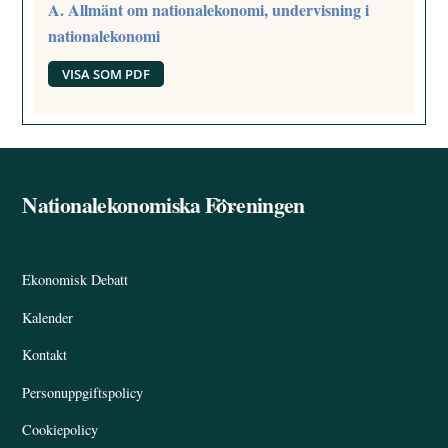
A. Allmänt om nationalekonomi, undervisning i
nationalekonomi
VISA SOM PDF
Nationalekonomiska Föreningen
Back
To
Top
Ekonomisk Debatt
Kalender
Kontakt
Personuppgiftspolicy
Cookiepolicy