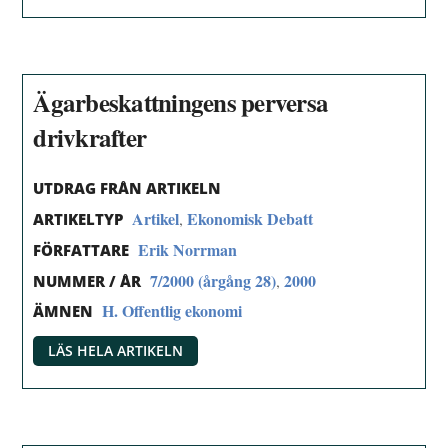
Ägarbeskattningens perversa
drivkrafter
UTDRAG FRÅN ARTIKELN
Artikel
Ekonomisk Debatt
,
ARTIKELTYP
Erik Norrman
FÖRFATTARE
7/2000 (årgång 28)
2000
,
NUMMER / ÅR
H. Offentlig ekonomi
ÄMNEN
LÄS HELA ARTIKELN