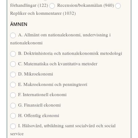
förhandlingar
(122)
Recension/bokanmälan
(940)
T
Repliker och kommentarer
(1032)
A
R
ÄMNEN
E
A. Allmänt om nationalekonomi, undervisning i
nationalekonomi
B. Doktrinhistoria och nationalekonomisk metodologi
C. Matematiska och kvantitativa metoder
D. Mikroekonomi
E. Makroekonomi och penningteori
F. Internationell ekonomi
G. Finansiell ekonomi
H. Offentlig ekonomi
I. Hälsovård, utbildning samt socialvård och social
service