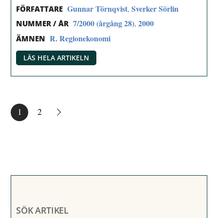
Gunnar Törnqvist
Sverker Sörlin
,
FÖRFATTARE
7/2000 (årgång 28)
2000
,
NUMMER / ÅR
R. Regionekonomi
ÄMNEN
LÄS HELA ARTIKELN
1
2
SÖK ARTIKEL