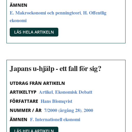
ÄMNEN
E. Makroekonomi och penningteori
H. Offentlig
,
ekonomi
LÄS HELA ARTIKELN
Japans u-hjälp - ett fall för sig?
UTDRAG FRÅN ARTIKELN
Artikel
Ekonomisk Debatt
,
ARTIKELTYP
Hans Blomqvist
FÖRFATTARE
7/2000 (årgång 28)
2000
,
NUMMER / ÅR
F. Internationell ekonomi
ÄMNEN
LÄS HELA ARTIKELN