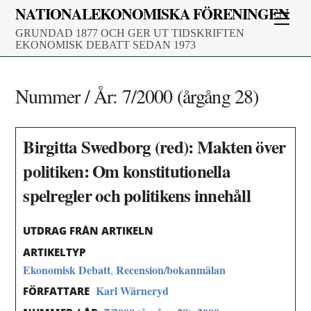
Skip
NATIONALEKONOMISKA FÖRENINGEN
Men
to
GRUNDAD 1877 OCH GER UT TIDSKRIFTEN
content
EKONOMISK DEBATT SEDAN 1973
Nummer / År:
7/2000 (årgång 28)
Birgitta Swedborg (red): Makten över
politiken: Om konstitutionella
spelregler och politikens innehåll
UTDRAG FRÅN ARTIKELN
ARTIKELTYP
Ekonomisk Debatt
Recension/bokanmälan
,
Karl Wärneryd
FÖRFATTARE