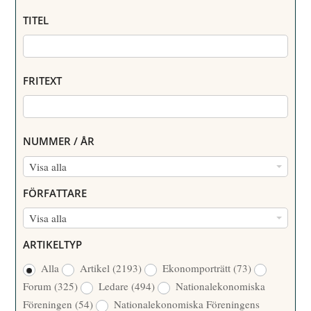
TITEL
FRITEXT
NUMMER / ÅR
N
Visa alla
U
FÖRFATTARE
M
F
Visa alla
M
Ö
E
ARTIKELTYP
R
R
Alla
Artikel
(2193)
Ekonomporträtt
(73)
F
/
Forum
(325)
Ledare
(494)
Nationalekonomiska
A
Å
Föreningen
(54)
Nationalekonomiska Föreningens
T
R