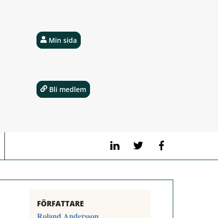
Min sida
Bli medlem
LinkedIn
Twitter
Facebook
FÖRFATTARE
Roland Andersson