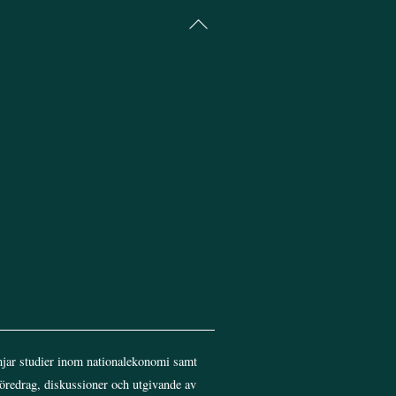
Back
To
Top
jar studier inom nationalekonomi samt
föredrag, diskussioner och utgivande av