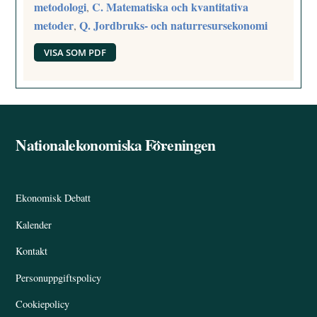
metodologi
C. Matematiska och kvantitativa
,
metoder
Q. Jordbruks- och naturresursekonomi
,
VISA SOM PDF
Nationalekonomiska Föreningen
Back
To
Top
Ekonomisk Debatt
Kalender
Kontakt
Personuppgiftspolicy
Cookiepolicy