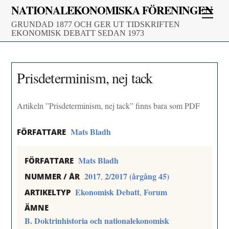
Skip
NATIONALEKONOMISKA FÖRENINGEN
Men
to
GRUNDAD 1877 OCH GER UT TIDSKRIFTEN
content
EKONOMISK DEBATT SEDAN 1973
Prisdeterminism, nej tack
Artikeln ”Prisdeterminism, nej tack” finns bara som PDF
Mats Bladh
FÖRFATTARE
Mats Bladh
FÖRFATTARE
2017
2/2017 (årgång 45)
,
NUMMER / ÅR
Ekonomisk Debatt
Forum
,
ARTIKELTYP
ÄMNE
B. Doktrinhistoria och nationalekonomisk