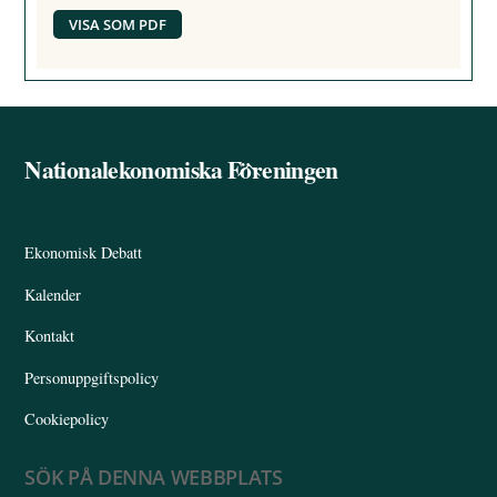
VISA SOM PDF
Nationalekonomiska Föreningen
Back
To
Top
Ekonomisk Debatt
Kalender
Kontakt
Personuppgiftspolicy
Cookiepolicy
SÖK PÅ DENNA WEBBPLATS