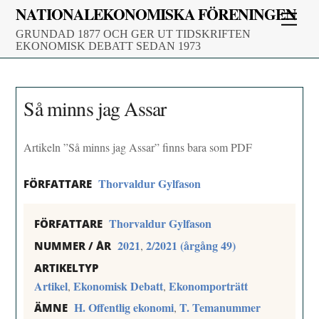
Skip
NATIONALEKONOMISKA FÖRENINGEN
Men
to
GRUNDAD 1877 OCH GER UT TIDSKRIFTEN
content
EKONOMISK DEBATT SEDAN 1973
Så minns jag Assar
Artikeln ”Så minns jag Assar” finns bara som PDF
Thorvaldur Gylfason
FÖRFATTARE
Thorvaldur Gylfason
FÖRFATTARE
2021
2/2021 (årgång 49)
,
NUMMER / ÅR
ARTIKELTYP
Artikel
Ekonomisk Debatt
Ekonomporträtt
,
,
H. Offentlig ekonomi
T. Temanummer
,
ÄMNE