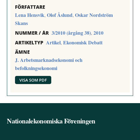
FÖRFATTARE
Lena Hensvik
Olof Åslund
Oskar Nordström
,
,
Skans
3/2010 (årgång 38)
2010
,
NUMMER / ÅR
Artikel
Ekonomisk Debatt
,
ARTIKELTYP
ÄMNE
J. Arbetsmarknadsekonomi och
befolkningsekonomi
VISA SOM PDF
Nationalekonomiska Föreningen
Back
To
Top