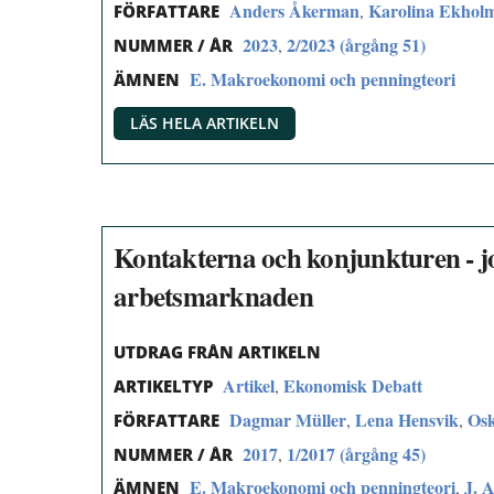
Anders Åkerman
Karolina Ekhol
,
FÖRFATTARE
2023
2/2023 (årgång 51)
,
NUMMER / ÅR
E. Makroekonomi och penningteori
ÄMNEN
LÄS HELA ARTIKELN
Kontakterna och konjunkturen - jo
arbetsmarknaden
UTDRAG FRÅN ARTIKELN
Artikel
Ekonomisk Debatt
,
ARTIKELTYP
Dagmar Müller
Lena Hensvik
Osk
,
,
FÖRFATTARE
2017
1/2017 (årgång 45)
,
NUMMER / ÅR
E. Makroekonomi och penningteori
J. 
,
ÄMNEN