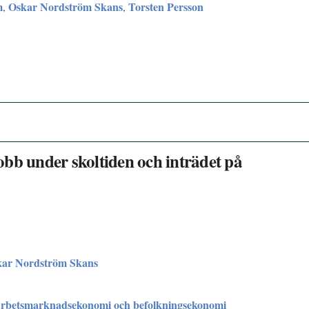
m
Oskar Nordström Skans
Torsten Persson
,
,
bb under skoltiden och inträdet på
ar Nordström Skans
Arbetsmarknadsekonomi och befolkningsekonomi