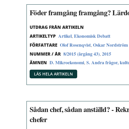
Föder framgång framgång? Lärdom
UTDRAG FRÅN ARTIKELN
Artikel
Ekonomisk Debatt
,
ARTIKELTYP
Olof Rosenqvist
Oskar Nordström
,
FÖRFATTARE
8/2015 (årgång 43)
2015
,
NUMMER / ÅR
D. Mikroekonomi
S. Andra frågor, kul
,
ÄMNEN
LÄS HELA ARTIKELN
Sådan chef, sådan anställd? - Re
chefer