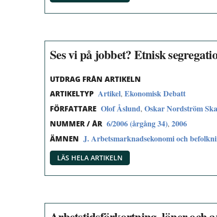
Ses vi på jobbet? Etnisk segregat
UTDRAG FRÅN ARTIKELN
Artikel
Ekonomisk Debatt
,
ARTIKELTYP
Olof Åslund
Oskar Nordström Sk
,
FÖRFATTARE
6/2006 (årgång 34)
2006
,
NUMMER / ÅR
J. Arbetsmarknadsekonomi och befolkn
ÄMNEN
LÄS HELA ARTIKELN
Arbetstidsförkortning, löner och a