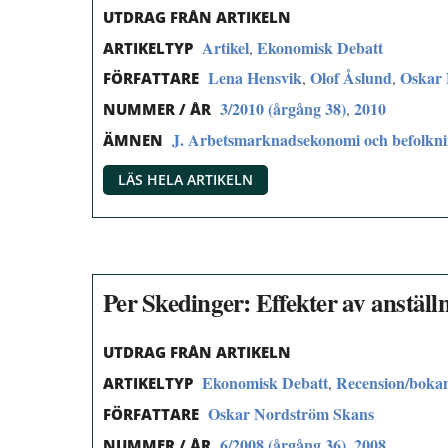
UTDRAG FRÅN ARTIKELN
Artikel
Ekonomisk Debatt
,
ARTIKELTYP
Lena Hensvik
Olof Åslund
Oskar 
,
,
FÖRFATTARE
3/2010 (årgång 38)
2010
,
NUMMER / ÅR
J. Arbetsmarknadsekonomi och befolkn
ÄMNEN
LÄS HELA ARTIKELN
Per Skedinger: Effekter av anställ
UTDRAG FRÅN ARTIKELN
Ekonomisk Debatt
Recension/boka
,
ARTIKELTYP
Oskar Nordström Skans
FÖRFATTARE
6/2008 (årgång 36)
2008
,
NUMMER / ÅR