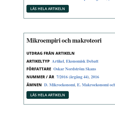
LÄS HELA ARTIKELN
Mikroempiri och makroteori
UTDRAG FRÅN ARTIKELN
Artikel
Ekonomisk Debatt
,
ARTIKELTYP
Oskar Nordström Skans
FÖRFATTARE
7/2016 (årgång 44)
2016
,
NUMMER / ÅR
D. Mikroekonomi
E. Makroekonomi och
,
ÄMNEN
LÄS HELA ARTIKELN