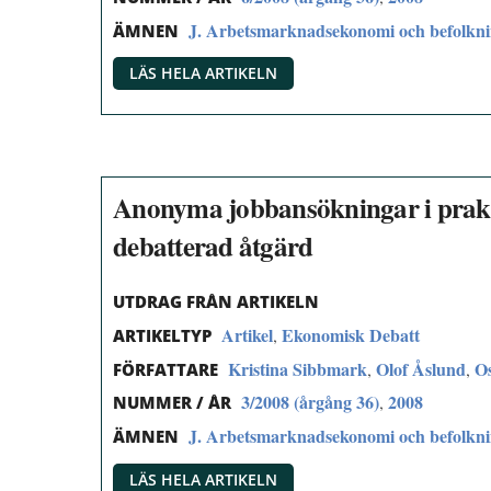
J. Arbetsmarknadsekonomi och befolkn
ÄMNEN
LÄS HELA ARTIKELN
Anonyma jobbansökningar i prakti
debatterad åtgärd
UTDRAG FRÅN ARTIKELN
Artikel
Ekonomisk Debatt
,
ARTIKELTYP
Kristina Sibbmark
Olof Åslund
O
,
,
FÖRFATTARE
3/2008 (årgång 36)
2008
,
NUMMER / ÅR
J. Arbetsmarknadsekonomi och befolkn
ÄMNEN
LÄS HELA ARTIKELN