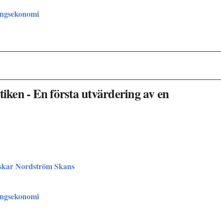
ingsekonomi
ken - En första utvärdering av en
skar Nordström Skans
ingsekonomi