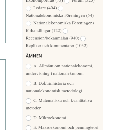
Ekonomporträtt
(73)
Forum
(325)
A
Å
Ledare
(494)
T
R
Nationalekonomiska Föreningen
(54)
T
Nationalekonomiska Föreningens
A
förhandlingar
(122)
R
Recension/bokanmälan
(940)
E
Repliker och kommentarer
(1032)
ÄMNEN
A. Allmänt om nationalekonomi,
undervisning i nationalekonomi
B. Doktrinhistoria och
nationalekonomisk metodologi
C. Matematiska och kvantitativa
metoder
D. Mikroekonomi
E. Makroekonomi och penningteori