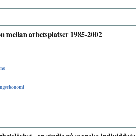
ion mellan arbetsplatser 1985-2002
ans
ingsekonomi
rbetslöshet - en studie på svenska individdata