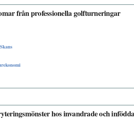
ar från professionella golfturneringar
 Skans
turekonomi
kryteringsmönster hos invandrade och infödd