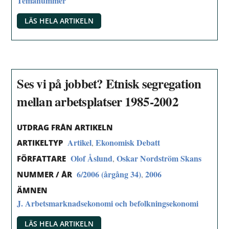
Temanummer
LÄS HELA ARTIKELN
Ses vi på jobbet? Etnisk segregation
mellan arbetsplatser 1985-2002
UTDRAG FRÅN ARTIKELN
Artikel
Ekonomisk Debatt
,
ARTIKELTYP
Olof Åslund
Oskar Nordström Skans
,
FÖRFATTARE
6/2006 (årgång 34)
2006
,
NUMMER / ÅR
ÄMNEN
J. Arbetsmarknadsekonomi och befolkningsekonomi
LÄS HELA ARTIKELN