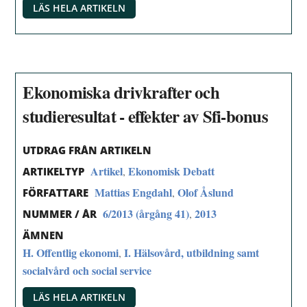
LÄS HELA ARTIKELN
Ekonomiska drivkrafter och
studieresultat - effekter av Sfi-bonus
UTDRAG FRÅN ARTIKELN
Artikel
Ekonomisk Debatt
,
ARTIKELTYP
Mattias Engdahl
Olof Åslund
,
FÖRFATTARE
6/2013 (årgång 41)
2013
,
NUMMER / ÅR
ÄMNEN
H. Offentlig ekonomi
I. Hälsovård, utbildning samt
,
socialvård och social service
LÄS HELA ARTIKELN