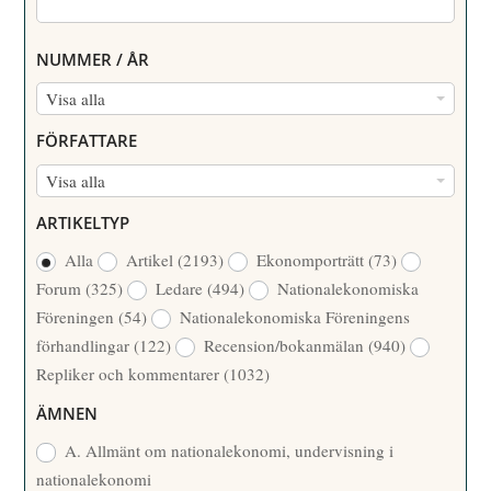
NUMMER / ÅR
N
Visa alla
U
FÖRFATTARE
M
F
Visa alla
M
Ö
E
ARTIKELTYP
R
R
Alla
Artikel
(2193)
Ekonomporträtt
(73)
F
/
Forum
(325)
Ledare
(494)
Nationalekonomiska
A
Å
Föreningen
(54)
Nationalekonomiska Föreningens
T
R
förhandlingar
(122)
Recension/bokanmälan
(940)
T
Repliker och kommentarer
(1032)
A
R
ÄMNEN
E
A. Allmänt om nationalekonomi, undervisning i
nationalekonomi