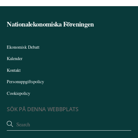
Nationalekonomiska Föreningen
Back
To
Top
Ekonomisk Debatt
Kalender
Kontakt
Personuppgiftspolicy
Cookiepolicy
SÖK PÅ DENNA WEBBPLATS