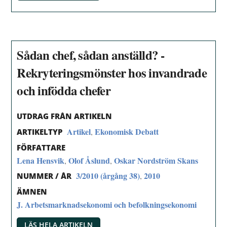
Sådan chef, sådan anställd? -
Rekryteringsmönster hos invandrade
och infödda chefer
UTDRAG FRÅN ARTIKELN
Artikel
Ekonomisk Debatt
,
ARTIKELTYP
FÖRFATTARE
Lena Hensvik
Olof Åslund
Oskar Nordström Skans
,
,
3/2010 (årgång 38)
2010
,
NUMMER / ÅR
ÄMNEN
J. Arbetsmarknadsekonomi och befolkningsekonomi
LÄS HELA ARTIKELN