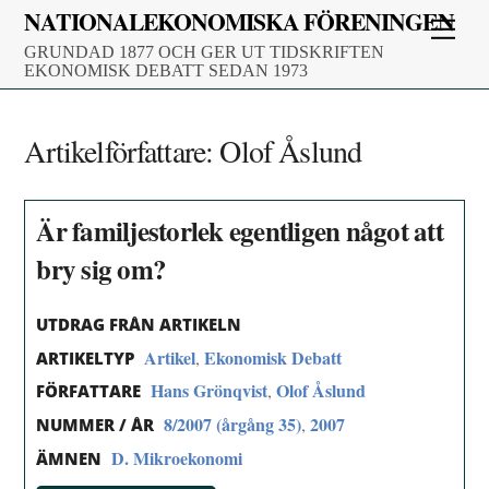
Skip
NATIONALEKONOMISKA FÖRENINGEN
Men
to
GRUNDAD 1877 OCH GER UT TIDSKRIFTEN
content
EKONOMISK DEBATT SEDAN 1973
Artikelförfattare:
Olof Åslund
Är familjestorlek egentligen något att
bry sig om?
UTDRAG FRÅN ARTIKELN
Artikel
Ekonomisk Debatt
,
ARTIKELTYP
Hans Grönqvist
Olof Åslund
,
FÖRFATTARE
8/2007 (årgång 35)
2007
,
NUMMER / ÅR
D. Mikroekonomi
ÄMNEN