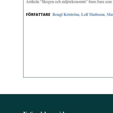
Artikeln ”Skogen och miljöekonomin” finns bara so
Bengt Kriström
Leif Mattsson
Mat
,
,
FÖRFATTARE