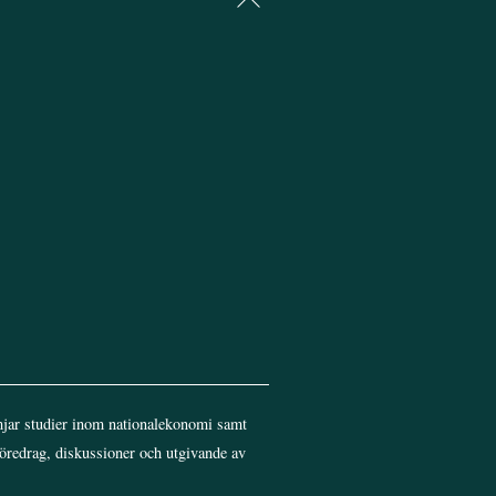
To
Top
jar studier inom nationalekonomi samt
föredrag, diskussioner och utgivande av