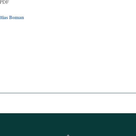
m PDF
tias Boman
Back