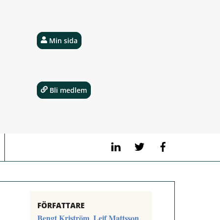
Min sida
Bli medlem
LinkedIn
Twitter
Facebook
FÖRFATTARE
Bengt Kriström
Leif Mattsson
,
,