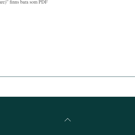
dare)” finns bara som PDF
Back
To
Top