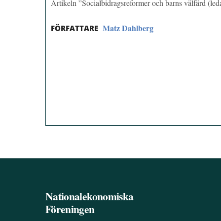
Artikeln ”Socialbidragsreformer och barns välfärd (le
Matz Dahlberg
FÖRFATTARE
Nationalekonomiska
Föreningen