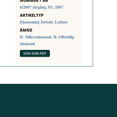
NUMMER / ÅR
6/2007 (årgång 35)
2007
,
ARTIKELTYP
Ekonomisk Debatt
Ledare
,
ÄMNE
D. Mikroekonomi
H. Offentlig
,
ekonomi
VISA SOM PDF