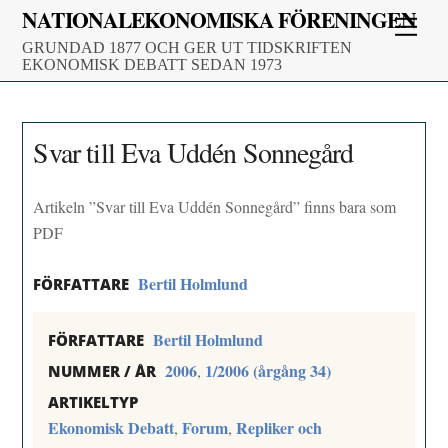
Skip
NATIONALEKONOMISKA FÖRENINGEN
Men
to
GRUNDAD 1877 OCH GER UT TIDSKRIFTEN
content
EKONOMISK DEBATT SEDAN 1973
Svar till Eva Uddén Sonnegård
Artikeln ”Svar till Eva Uddén Sonnegård” finns bara som
PDF
Bertil Holmlund
FÖRFATTARE
Bertil Holmlund
FÖRFATTARE
2006
1/2006 (årgång 34)
,
NUMMER / ÅR
ARTIKELTYP
Ekonomisk Debatt
Forum
Repliker och
,
,