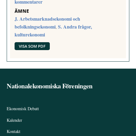
kommentarer
ÄMNE
J. Arbetsmarknadsekonomi och
befolkningsekonomi
S. Andra frågor,
,
kulturekonomi
VISA SOM PDF
Nationalekonomiska Föreningen
Back
To
Top
Ekonomisk Debatt
Kalender
Kontakt