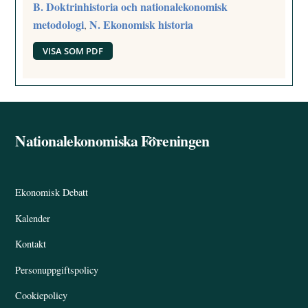
B. Doktrinhistoria och nationalekonomisk
metodologi
N. Ekonomisk historia
,
VISA SOM PDF
Nationalekonomiska Föreningen
Back
To
Top
Ekonomisk Debatt
Kalender
Kontakt
Personuppgiftspolicy
Cookiepolicy