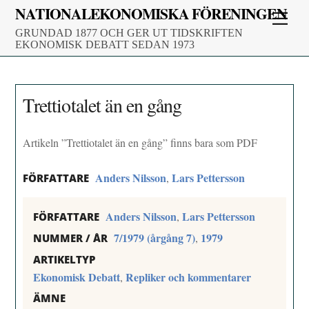
Skip
NATIONALEKONOMISKA FÖRENINGEN
Men
to
GRUNDAD 1877 OCH GER UT TIDSKRIFTEN
content
EKONOMISK DEBATT SEDAN 1973
Trettiotalet än en gång
Artikeln ”Trettiotalet än en gång” finns bara som PDF
Anders Nilsson
Lars Pettersson
,
FÖRFATTARE
Anders Nilsson
Lars Pettersson
,
FÖRFATTARE
7/1979 (årgång 7)
1979
,
NUMMER / ÅR
ARTIKELTYP
Ekonomisk Debatt
Repliker och kommentarer
,
ÄMNE