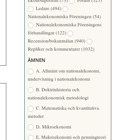
Ekonomporträtt
(73)
Forum
(325)
A
Å
Ledare
(494)
T
R
Nationalekonomiska Föreningen
(54)
T
Nationalekonomiska Föreningens
A
förhandlingar
(122)
R
Recension/bokanmälan
(940)
E
Repliker och kommentarer
(1032)
ÄMNEN
A. Allmänt om nationalekonomi,
undervisning i nationalekonomi
B. Doktrinhistoria och
nationalekonomisk metodologi
C. Matematiska och kvantitativa
metoder
D. Mikroekonomi
E. Makroekonomi och penningteori