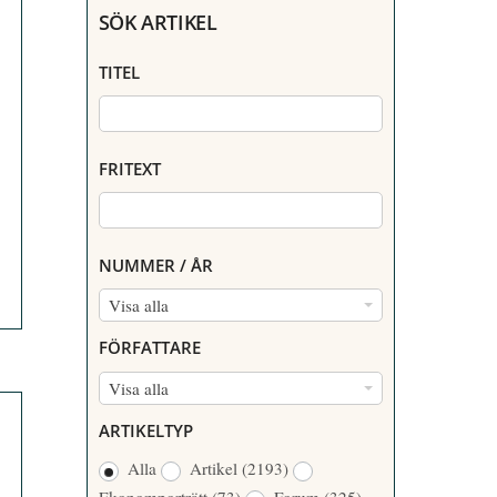
SÖK ARTIKEL
TITEL
FRITEXT
NUMMER / ÅR
N
Visa alla
U
FÖRFATTARE
M
F
Visa alla
M
Ö
E
ARTIKELTYP
R
R
Alla
Artikel
(2193)
F
/