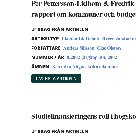
Per Pettersson-Lidbom & Fredrik 
rapport om kommuner och budgetd
UTDRAG FRÅN ARTIKELN
Ekonomisk Debatt
Recension/boka
,
ARTIKELTYP
Anders Nilsson
Clas Olsson
,
FÖRFATTARE
8/2002 (årgång 30)
2002
,
NUMMER / ÅR
S. Andra frågor, kulturekonomi
ÄMNEN
LÄS HELA ARTIKELN
Studiefinansieringens roll i högsk
UTDRAG FRÅN ARTIKELN