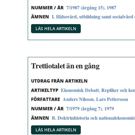
7/1987 (årgång 15)
1987
,
NUMMER / ÅR
I. Hälsovård, utbildning samt socialvård 
ÄMNEN
LÄS HELA ARTIKELN
Trettiotalet än en gång
UTDRAG FRÅN ARTIKELN
Ekonomisk Debatt
Repliker och k
,
ARTIKELTYP
Anders Nilsson
Lars Pettersson
,
FÖRFATTARE
7/1979 (årgång 7)
1979
,
NUMMER / ÅR
B. Doktrinhistoria och nationalekonomi
ÄMNEN
LÄS HELA ARTIKELN