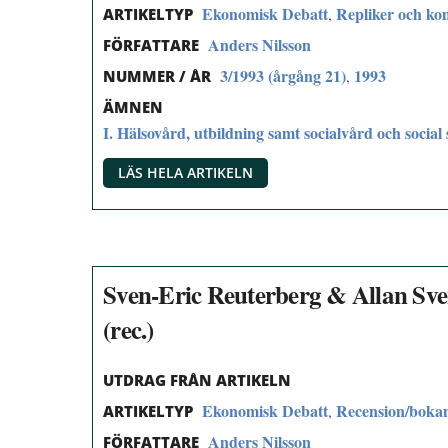
Ekonomisk Debatt
Repliker och k
,
ARTIKELTYP
Anders Nilsson
FÖRFATTARE
3/1993 (årgång 21)
1993
,
NUMMER / ÅR
ÄMNEN
I. Hälsovård, utbildning samt socialvård och social 
LÄS HELA ARTIKELN
Sven-Eric Reuterberg & Allan Sve
(rec.)
UTDRAG FRÅN ARTIKELN
Ekonomisk Debatt
Recension/boka
,
ARTIKELTYP
Anders Nilsson
FÖRFATTARE