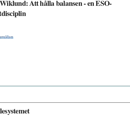
Wiklund: Att hålla balansen - en ESO-
isciplin
nmälan
olesystemet