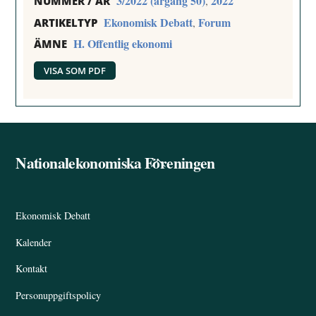
3/2022 (årgång 50)
2022
,
NUMMER / ÅR
Ekonomisk Debatt
Forum
,
ARTIKELTYP
H. Offentlig ekonomi
ÄMNE
VISA SOM PDF
Nationalekonomiska Föreningen
Back
To
Top
Ekonomisk Debatt
Kalender
Kontakt
Personuppgiftspolicy