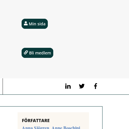
Min sida
Bli medlem
LinkedIn
Twitter
Facebook
FÖRFATTARE
Anna Sjögren
Anne Boschini
,