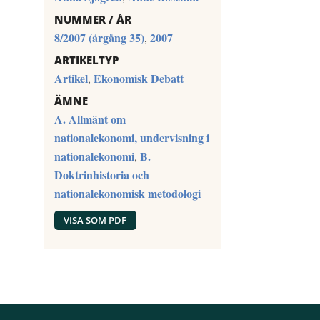
NUMMER / ÅR
8/2007 (årgång 35)
2007
,
ARTIKELTYP
Artikel
Ekonomisk Debatt
,
ÄMNE
A. Allmänt om
nationalekonomi, undervisning i
nationalekonomi
B.
,
Doktrinhistoria och
nationalekonomisk metodologi
VISA SOM PDF