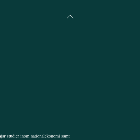
Back
To
Top
jar studier inom nationalekonomi samt