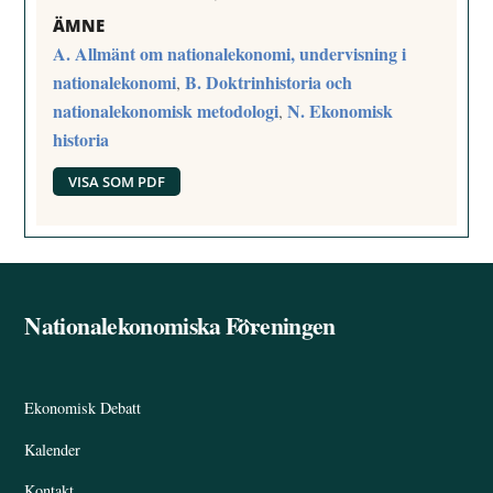
ÄMNE
A. Allmänt om nationalekonomi, undervisning i
nationalekonomi
B. Doktrinhistoria och
,
nationalekonomisk metodologi
N. Ekonomisk
,
historia
VISA SOM PDF
Nationalekonomiska Föreningen
Back
To
Top
Ekonomisk Debatt
Kalender
Kontakt