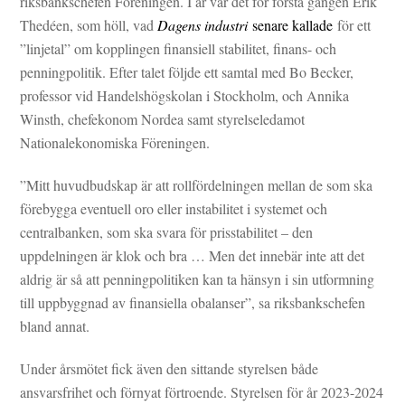
riksbankschefen Föreningen. I år var det för första gången Erik
Thedéen, som höll, vad
Dagens industri
senare kallade
för ett
”linjetal” om kopplingen finansiell stabilitet, finans- och
penningpolitik. Efter talet följde ett samtal med Bo Becker,
professor vid Handelshögskolan i Stockholm, och Annika
Winsth, chefekonom Nordea samt styrelseledamot
Nationalekonomiska Föreningen.
”Mitt huvudbudskap är att rollfördelningen mellan de som ska
förebygga eventuell oro eller instabilitet i systemet och
centralbanken, som ska svara för prisstabilitet – den
uppdelningen är klok och bra … Men det innebär inte att det
aldrig är så att penningpolitiken kan ta hänsyn i sin utformning
till uppbyggnad av finansiella obalanser”, sa riksbankschefen
bland annat.
Under årsmötet fick även den sittande styrelsen både
ansvarsfrihet och förnyat förtroende. Styrelsen för år 2023-2024