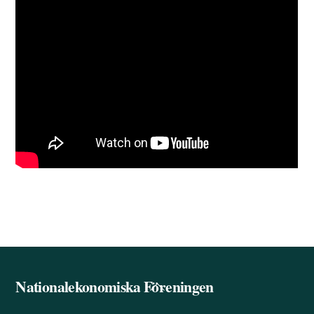
Nationalekonomiska Föreningen
Back
To