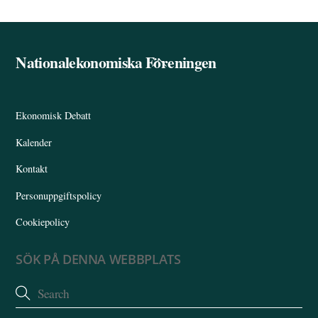
Nationalekonomiska Föreningen
Back
To
Top
Ekonomisk Debatt
Kalender
Kontakt
Personuppgiftspolicy
Cookiepolicy
SÖK PÅ DENNA WEBBPLATS