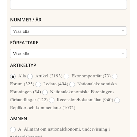
NUMMER / ÅR
N
Visa alla
U
FÖRFATTARE
M
F
Visa alla
M
Ö
E
ARTIKELTYP
R
R
Alla
Artikel
(2193)
Ekonomporträtt
(73)
F
/
Forum
(325)
Ledare
(494)
Nationalekonomiska
A
Å
Föreningen
(54)
Nationalekonomiska Föreningens
T
R
förhandlingar
(122)
Recension/bokanmälan
(940)
T
Repliker och kommentarer
(1032)
A
R
ÄMNEN
E
A. Allmänt om nationalekonomi, undervisning i
nationalekonomi