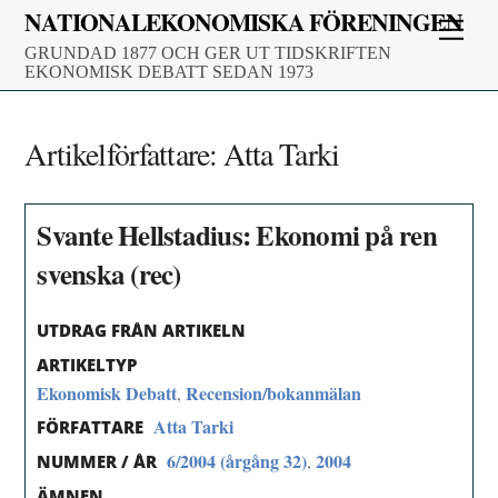
Skip
NATIONALEKONOMISKA FÖRENINGEN
Men
to
GRUNDAD 1877 OCH GER UT TIDSKRIFTEN
content
EKONOMISK DEBATT SEDAN 1973
Artikelförfattare:
Atta Tarki
Svante Hellstadius: Ekonomi på ren
svenska (rec)
UTDRAG FRÅN ARTIKELN
ARTIKELTYP
Ekonomisk Debatt
Recension/bokanmälan
,
Atta Tarki
FÖRFATTARE
6/2004 (årgång 32)
2004
,
NUMMER / ÅR
ÄMNEN