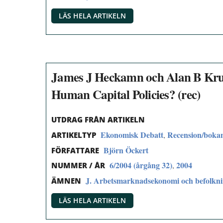
LÄS HELA ARTIKELN
James J Heckamn och Alan B Krueg
Human Capital Policies? (rec)
UTDRAG FRÅN ARTIKELN
Ekonomisk Debatt
Recension/boka
,
ARTIKELTYP
Björn Öckert
FÖRFATTARE
6/2004 (årgång 32)
2004
,
NUMMER / ÅR
J. Arbetsmarknadsekonomi och befolkn
ÄMNEN
LÄS HELA ARTIKELN