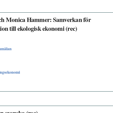
 och Monica Hammer: Samverkan för
on till ekologisk ekonomi (rec)
nmälan
ingsekonomi
n svenska (rec)