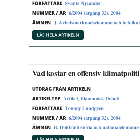
Svante Nycander
FÖRFATTARE
6/2004 (årgång 32)
2004
,
NUMMER / ÅR
J. Arbetsmarknadsekonomi och befolkn
ÄMNEN
LÄS HELA ARTIKELN
Vad kostar en offensiv klimatpolit
UTDRAG FRÅN ARTIKELN
Artikel
Ekonomisk Debatt
,
ARTIKELTYP
Tommy Lundgren
FÖRFATTARE
6/2004 (årgång 32)
2004
,
NUMMER / ÅR
B. Doktrinhistoria och nationalekonomi
ÄMNEN
LÄS HELA ARTIKELN