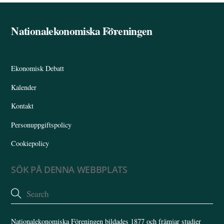
Nationalekonomiska Föreningen
Back
To
Top
Ekonomisk Debatt
Kalender
Kontakt
Personuppgiftspolicy
Cookiepolicy
SÖK PÅ DENNA WEBBPLATS
Nationalekonomiska Föreningen bildades 1877 och främjar studier