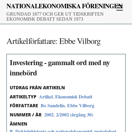
Skip
NATIONALEKONOMISKA FÖRENINGEN
Men
to
GRUNDAD 1877 OCH GER UT TIDSKRIFTEN
content
EKONOMISK DEBATT SEDAN 1973
Artikelförfattare:
Ebbe Vilborg
Investering - gammalt ord med ny
innebörd
UTDRAG FRÅN ARTIKELN
Artikel
Ekonomisk Debatt
,
ARTIKELTYP
Bo Sandelin
Ebbe Vilborg
,
FÖRFATTARE
2002
2/2002 (årgång 30)
,
NUMMER / ÅR
ÄMNEN
B. Doktrinhistoria och nationalekonomisk metodologi