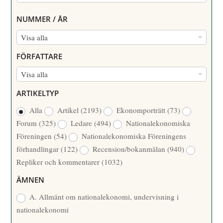
NUMMER / ÅR
N
Visa alla
U
FÖRFATTARE
M
F
Visa alla
M
Ö
E
ARTIKELTYP
R
R
Alla
Artikel
(2193)
Ekonomporträtt
(73)
F
/
Forum
(325)
Ledare
(494)
Nationalekonomiska
A
Å
Föreningen
(54)
Nationalekonomiska Föreningens
T
R
förhandlingar
(122)
Recension/bokanmälan
(940)
T
Repliker och kommentarer
(1032)
A
R
ÄMNEN
E
A. Allmänt om nationalekonomi, undervisning i
nationalekonomi