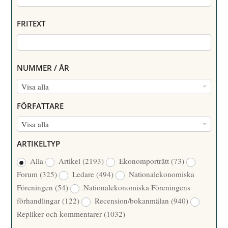
FRITEXT
NUMMER / ÅR
N
Visa alla
U
FÖRFATTARE
M
F
Visa alla
M
Ö
E
ARTIKELTYP
R
R
Alla
Artikel
(2193)
Ekonomporträtt
(73)
F
/
Forum
(325)
Ledare
(494)
Nationalekonomiska
A
Å
Föreningen
(54)
Nationalekonomiska Föreningens
T
R
förhandlingar
(122)
Recension/bokanmälan
(940)
T
Repliker och kommentarer
(1032)
A