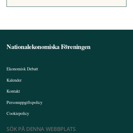
Nationalekonomiska Föreningen
Back
To
Top
Ekonomisk Debatt
Kalender
Kontakt
Personuppgiftspolicy
Cookiepolicy
SÖK PÅ DENNA WEBBPLATS