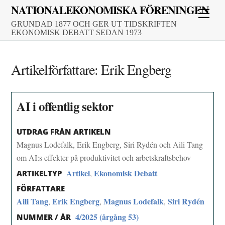
Skip
NATIONALEKONOMISKA FÖRENINGEN
Men
to
GRUNDAD 1877 OCH GER UT TIDSKRIFTEN
content
EKONOMISK DEBATT SEDAN 1973
Artikelförfattare:
Erik Engberg
AI i offentlig sektor
UTDRAG FRÅN ARTIKELN
Magnus Lodefalk, Erik Engberg, Siri Rydén och Aili Tang
om AI:s effekter på produktivitet och arbetskraftsbehov
Artikel
Ekonomisk Debatt
,
ARTIKELTYP
FÖRFATTARE
Aili Tang
Erik Engberg
Magnus Lodefalk
Siri Rydén
,
,
,
4/2025 (årgång 53)
NUMMER / ÅR