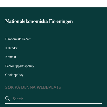
Nationalekonomiska Föreningen
Back
To
Top
Ekonomisk Debatt
Kalender
Kontakt
Personuppgiftspolicy
Cookiepolicy
SÖK PÅ DENNA WEBBPLATS