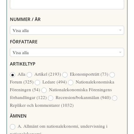
NUMMER / ÅR
N
Visa alla
U
FÖRFATTARE
M
F
Visa alla
M
Ö
E
ARTIKELTYP
R
R
Alla
Artikel
(2193)
Ekonomporträtt
(73)
F
/
Forum
(325)
Ledare
(494)
Nationalekonomiska
A
Å
Föreningen
(54)
Nationalekonomiska Föreningens
T
R
förhandlingar
(122)
Recension/bokanmälan
(940)
T
Repliker och kommentarer
(1032)
A
R
ÄMNEN
E
A. Allmänt om nationalekonomi, undervisning i
nationalekonomi