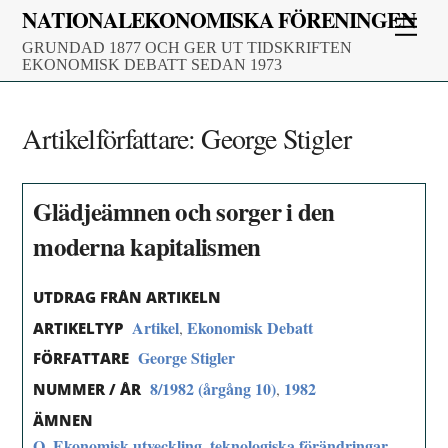
Skip
NATIONALEKONOMISKA FÖRENINGEN
Men
to
GRUNDAD 1877 OCH GER UT TIDSKRIFTEN
content
EKONOMISK DEBATT SEDAN 1973
Artikelförfattare:
George Stigler
Glädjeämnen och sorger i den
moderna kapitalismen
UTDRAG FRÅN ARTIKELN
Artikel
Ekonomisk Debatt
,
ARTIKELTYP
George Stigler
FÖRFATTARE
8/1982 (årgång 10)
1982
,
NUMMER / ÅR
ÄMNEN
O. Ekonomisk utveckling, teknologiska förändringar