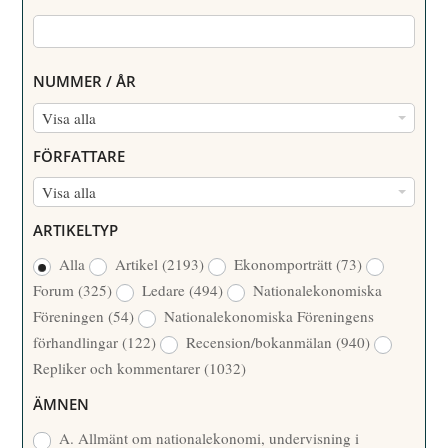
NUMMER / ÅR
N
Visa alla
U
FÖRFATTARE
M
F
Visa alla
M
Ö
E
ARTIKELTYP
R
R
Alla
Artikel
(2193)
Ekonomporträtt
(73)
F
/
Forum
(325)
Ledare
(494)
Nationalekonomiska
A
Å
Föreningen
(54)
Nationalekonomiska Föreningens
T
R
förhandlingar
(122)
Recension/bokanmälan
(940)
T
Repliker och kommentarer
(1032)
A
R
ÄMNEN
E
A. Allmänt om nationalekonomi, undervisning i