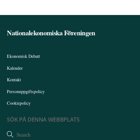
Nationalekonomiska Föreningen
Back
To
Top
Ekonomisk Debatt
Kalender
Kontakt
Personuppgiftspolicy
Cookiepolicy
SÖK PÅ DENNA WEBBPLATS