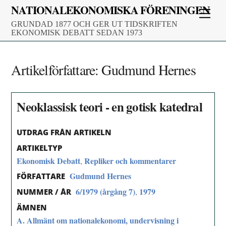
Skip
NATIONALEKONOMISKA FÖRENINGEN
Men
to
GRUNDAD 1877 OCH GER UT TIDSKRIFTEN
content
EKONOMISK DEBATT SEDAN 1973
Artikelförfattare:
Gudmund Hernes
Neoklassisk teori - en gotisk katedral
UTDRAG FRÅN ARTIKELN
ARTIKELTYP
Ekonomisk Debatt
Repliker och kommentarer
,
Gudmund Hernes
FÖRFATTARE
6/1979 (årgång 7)
1979
,
NUMMER / ÅR
ÄMNEN
A. Allmänt om nationalekonomi, undervisning i