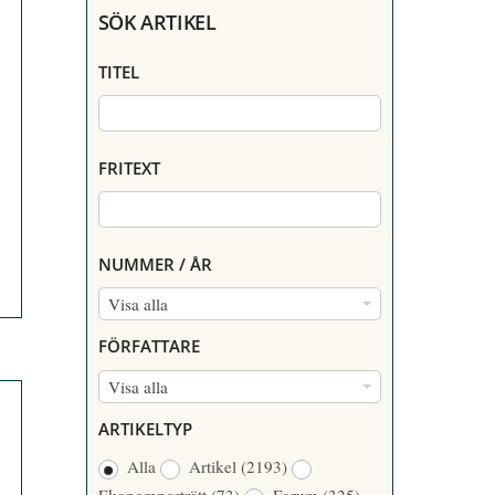
SÖK ARTIKEL
TITEL
FRITEXT
NUMMER / ÅR
N
Visa alla
U
FÖRFATTARE
M
F
Visa alla
M
Ö
E
ARTIKELTYP
R
R
Alla
Artikel
(2193)
F
/