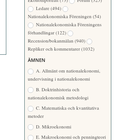
Ekonomporträtt
(73)
Forum
(325)
A
Å
Ledare
(494)
T
R
Nationalekonomiska Föreningen
(54)
T
Nationalekonomiska Föreningens
A
förhandlingar
(122)
R
Recension/bokanmälan
(940)
E
Repliker och kommentarer
(1032)
ÄMNEN
A. Allmänt om nationalekonomi,
undervisning i nationalekonomi
B. Doktrinhistoria och
nationalekonomisk metodologi
C. Matematiska och kvantitativa
metoder
D. Mikroekonomi
E. Makroekonomi och penningteori