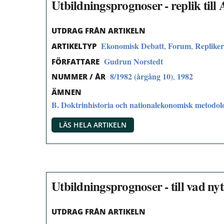
Utbildningsprognoser - replik till
UTDRAG FRÅN ARTIKELN
Ekonomisk Debatt
Forum
Replike
,
,
ARTIKELTYP
Gudrun Norstedt
FÖRFATTARE
8/1982 (årgång 10)
1982
,
NUMMER / ÅR
ÄMNEN
B. Doktrinhistoria och nationalekonomisk metodol
LÄS HELA ARTIKELN
Utbildningsprognoser - till vad ny
UTDRAG FRÅN ARTIKELN