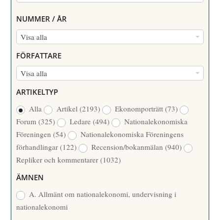
NUMMER / ÅR
N
Visa alla
U
FÖRFATTARE
M
F
Visa alla
M
Ö
E
ARTIKELTYP
R
R
Alla
Artikel
(2193)
Ekonomporträtt
(73)
F
/
Forum
(325)
Ledare
(494)
Nationalekonomiska
A
Å
Föreningen
(54)
Nationalekonomiska Föreningens
T
R
förhandlingar
(122)
Recension/bokanmälan
(940)
T
Repliker och kommentarer
(1032)
A
R
ÄMNEN
E
A. Allmänt om nationalekonomi, undervisning i
nationalekonomi