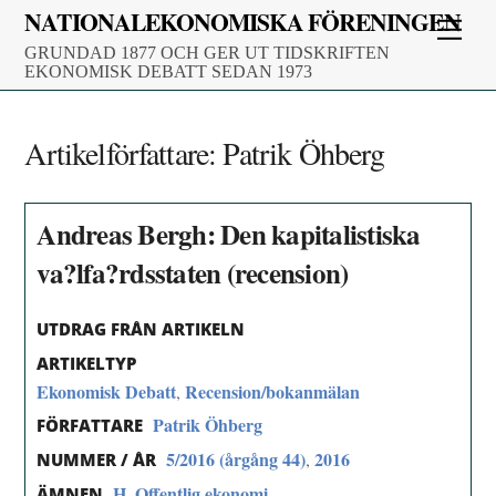
Skip
NATIONALEKONOMISKA FÖRENINGEN
Men
to
GRUNDAD 1877 OCH GER UT TIDSKRIFTEN
content
EKONOMISK DEBATT SEDAN 1973
Artikelförfattare:
Patrik Öhberg
Andreas Bergh: Den kapitalistiska
va?lfa?rdsstaten (recension)
UTDRAG FRÅN ARTIKELN
ARTIKELTYP
Ekonomisk Debatt
Recension/bokanmälan
,
Patrik Öhberg
FÖRFATTARE
5/2016 (årgång 44)
2016
,
NUMMER / ÅR
H. Offentlig ekonomi
ÄMNEN