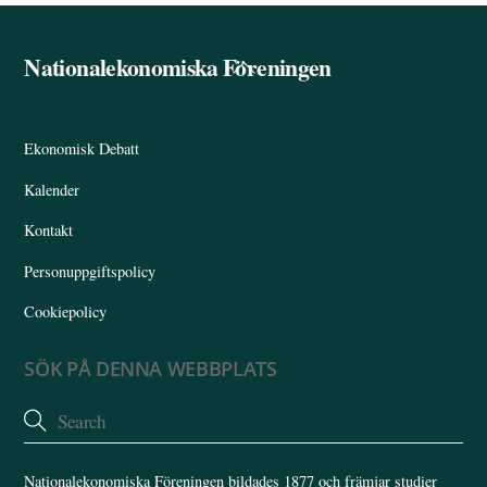
Nationalekonomiska Föreningen
Back
To
Top
Ekonomisk Debatt
Kalender
Kontakt
Personuppgiftspolicy
Cookiepolicy
SÖK PÅ DENNA WEBBPLATS
Nationalekonomiska Föreningen bildades 1877 och främjar studier