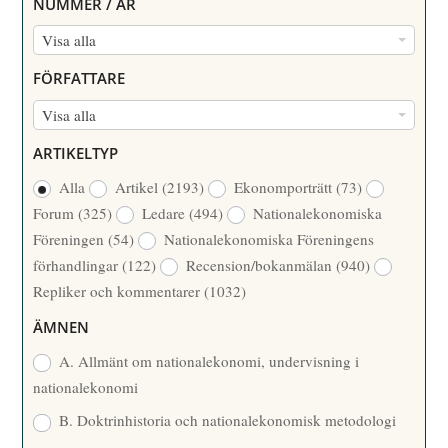
NUMMER / ÅR
N
Visa alla
U
FÖRFATTARE
M
F
Visa alla
M
Ö
E
ARTIKELTYP
R
R
Alla
Artikel
(2193)
Ekonomporträtt
(73)
F
/
Forum
(325)
Ledare
(494)
Nationalekonomiska
A
Å
Föreningen
(54)
Nationalekonomiska Föreningens
T
R
förhandlingar
(122)
Recension/bokanmälan
(940)
T
Repliker och kommentarer
(1032)
A
R
ÄMNEN
E
A. Allmänt om nationalekonomi, undervisning i
nationalekonomi
B. Doktrinhistoria och nationalekonomisk metodologi