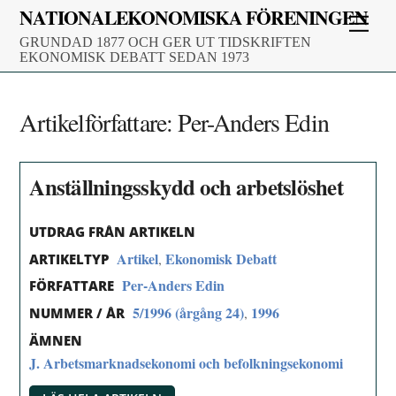
Skip
NATIONALEKONOMISKA FÖRENINGEN
Men
to
GRUNDAD 1877 OCH GER UT TIDSKRIFTEN
content
EKONOMISK DEBATT SEDAN 1973
Artikelförfattare:
Per-Anders Edin
Anställningsskydd och arbetslöshet
UTDRAG FRÅN ARTIKELN
Artikel
Ekonomisk Debatt
,
ARTIKELTYP
Per-Anders Edin
FÖRFATTARE
5/1996 (årgång 24)
1996
,
NUMMER / ÅR
ÄMNEN
J. Arbetsmarknadsekonomi och befolkningsekonomi