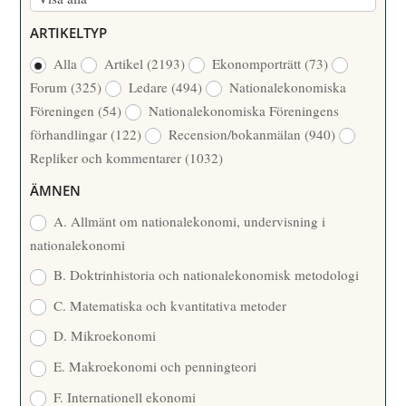
Ö
E
ARTIKELTYP
R
R
Alla
Artikel
(2193)
Ekonomporträtt
(73)
F
/
Forum
(325)
Ledare
(494)
Nationalekonomiska
A
Å
Föreningen
(54)
Nationalekonomiska Föreningens
T
R
förhandlingar
(122)
Recension/bokanmälan
(940)
T
Repliker och kommentarer
(1032)
A
R
ÄMNEN
E
A. Allmänt om nationalekonomi, undervisning i
nationalekonomi
B. Doktrinhistoria och nationalekonomisk metodologi
C. Matematiska och kvantitativa metoder
D. Mikroekonomi
E. Makroekonomi och penningteori
F. Internationell ekonomi