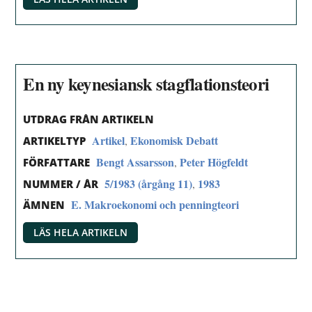
En ny keynesiansk stagflationsteori
UTDRAG FRÅN ARTIKELN
Artikel
Ekonomisk Debatt
,
ARTIKELTYP
Bengt Assarsson
Peter Högfeldt
,
FÖRFATTARE
5/1983 (årgång 11)
1983
,
NUMMER / ÅR
E. Makroekonomi och penningteori
ÄMNEN
LÄS HELA ARTIKELN