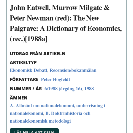
John Eatwell, Murrow Milgate &
Peter Newman (red): The New
Palgrave: A Dictionary of Economics,
(rec.)[1988a]
UTDRAG FRÅN ARTIKELN
ARTIKELTYP
Ekonomisk Debatt
Recension/bokanmälan
,
Peter Högfeldt
FÖRFATTARE
6/1988 (årgång 16)
1988
,
NUMMER / ÅR
ÄMNEN
A. Allmänt om nationalekonomi, undervisning i
nationalekonomi
B. Doktrinhistoria och
,
nationalekonomisk metodologi
LÄS HELA ARTIKELN