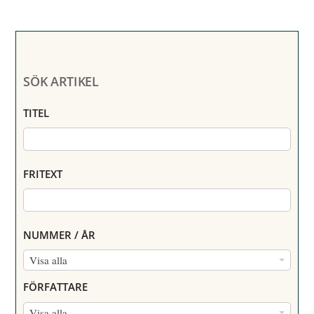
SÖK ARTIKEL
TITEL
FRITEXT
NUMMER / ÅR
N
Visa alla
U
FÖRFATTARE
M
F
Visa alla
M