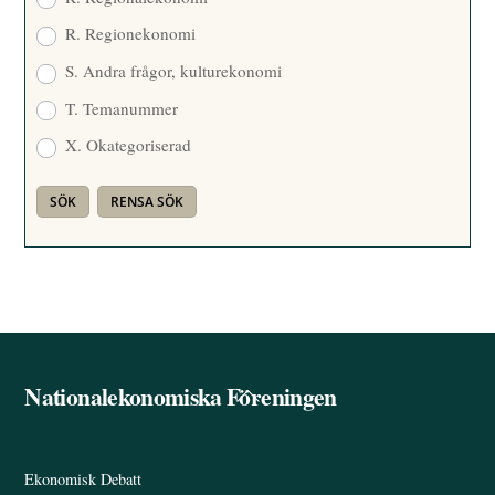
R. Regionekonomi
S. Andra frågor, kulturekonomi
T. Temanummer
X. Okategoriserad
Nationalekonomiska Föreningen
Back
To
Top
Ekonomisk Debatt