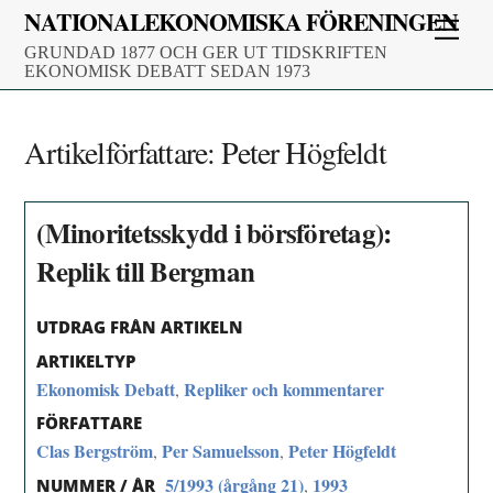
Skip
NATIONALEKONOMISKA FÖRENINGEN
Men
to
GRUNDAD 1877 OCH GER UT TIDSKRIFTEN
content
EKONOMISK DEBATT SEDAN 1973
Artikelförfattare:
Peter Högfeldt
(Minoritetsskydd i börsföretag):
Replik till Bergman
UTDRAG FRÅN ARTIKELN
ARTIKELTYP
Ekonomisk Debatt
Repliker och kommentarer
,
FÖRFATTARE
Clas Bergström
Per Samuelsson
Peter Högfeldt
,
,
5/1993 (årgång 21)
1993
,
NUMMER / ÅR